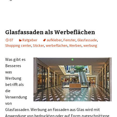
Glasfassaden als Werbeflächen
07
Ratgeber
aufkleber
,
Fenster
,
Glasfassade
,
Shopping center
,
Sticker
,
werbeflächen
,
Werben
,
werbung
Was gibt es
Besseres
was
Werbung
betrifft als
die
Verwendung
von
Glasfassaden. Werbung an Fassaden aus Glas wird mit
Anwendung von bedruckten oder auf Form zugeschnittene