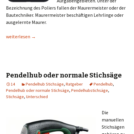
Aufgabengebieten. Unter der
Bezeichnung des Poliers fallen der Maurermeister oder der
Bautechniker. Maurermeister beschäftigen Lehrlinge oder
ausgelernte Maurer.
Handy wird zum Handwerk
weiterlesen
→
Pendelhub oder normale Stichsäge
14
Pendelhub Stichsäge
,
Ratgeber
Pendelhub
,
Pendelhub oder normale Stichsäge
,
Pendelhubstichsäge
,
Stichsäge
,
Unterschied
Die
manuellen
Stichsägen