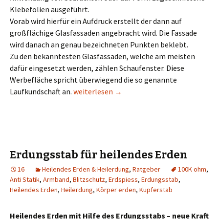
Klebefolien ausgeführt.
Vorab wird hierfür ein Aufdruck erstellt der dann auf
großflächige Glasfassaden angebracht wird. Die Fassade
wird danach an genau bezeichneten Punkten beklebt.
Zu den bekanntesten Glasfassaden, welche am meisten
dafür eingesetzt werden, zählen Schaufenster. Diese
Werbefläche spricht überwiegend die so genannte
Glasfassaden als Werbeflächen
Laufkundschaft an.
weiterlesen
→
Erdungsstab für heilendes Erden
16
Heilendes Erden & Heilerdung
,
Ratgeber
100K ohm
,
Anti Statik
,
Armband
,
Blitzschutz
,
Erdspiess
,
Erdungsstab
,
Heilendes Erden
,
Heilerdung
,
Körper erden
,
Kupferstab
Heilendes Erden mit Hilfe des Erdungsstabs – neue Kraft