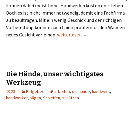
können dabei meist hohe Handwerkerkosten entstehen.
Doch es ist nicht immer notwendig, damit eine Fachfirma
zu beauftragen. Mit ein wenig Geschick und der richtigen
Vorbereitung können auch Laien problemlos den Wänden
Wand tapezieren – richtig tapezieren
neues Gesicht verleihen.
weiterlesen
→
Die Hände, unser wichtigstes
Werkzeug
23
Ratgeber
arbeiten
,
die hände
,
handwerk
,
handwerker
,
sägen
,
Schleifen
,
schützen