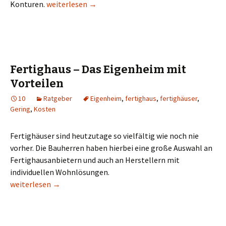
Pendelhub oder normale Stichsäge
Konturen.
weiterlesen
→
Fertighaus – Das Eigenheim mit
Vorteilen
10
Ratgeber
Eigenheim
,
fertighaus
,
fertighäuser
,
Gering
,
Kosten
Fertighäuser sind heutzutage so vielfältig wie noch nie
vorher. Die Bauherren haben hierbei eine große Auswahl an
Fertighausanbietern und auch an Herstellern mit
individuellen Wohnlösungen.
Fertighaus – Das Eigenheim mit Vorteilen
weiterlesen
→