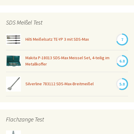
SDS Meißel Test
Hilti Meißelsatz TE-YP 3 mit SDS-Max
7
Makita P-18013 SDS-Max Meissel Set, 4-teilig im
6.8
Metallkoffer
Silverline 783112 SDS-Max-Breitmeißel
5.8
Flachzange Test