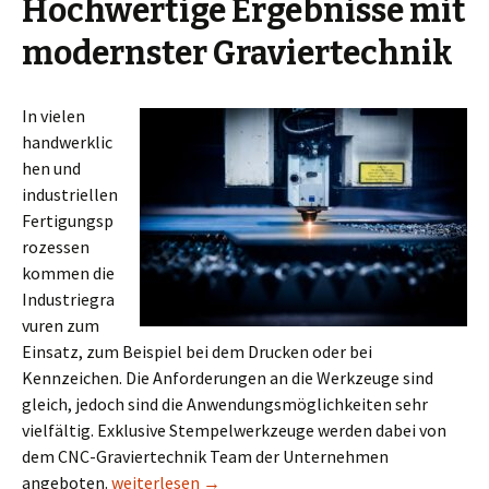
Hochwertige Ergebnisse mit
modernster Graviertechnik
In vielen
handwerklic
hen und
industriellen
Fertigungsp
rozessen
kommen die
Industriegra
vuren zum
Einsatz, zum Beispiel bei dem Drucken oder bei
Kennzeichen. Die Anforderungen an die Werkzeuge sind
gleich, jedoch sind die Anwendungsmöglichkeiten sehr
vielfältig. Exklusive Stempelwerkzeuge werden dabei von
dem CNC-Graviertechnik Team der Unternehmen
Mit Industriegravuren zur Individualität
angeboten.
weiterlesen
→