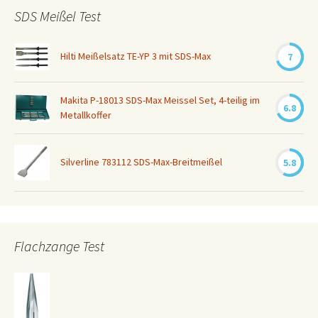
SDS Meißel Test
Hilti Meißelsatz TE-YP 3 mit SDS-Max
7
Makita P-18013 SDS-Max Meissel Set, 4-teilig im
6.8
Metallkoffer
Silverline 783112 SDS-Max-Breitmeißel
5.8
Flachzange Test