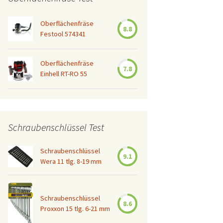
Oberflächenfräse
8.8
Festool 574341
Oberflächenfräse
7.8
Einhell RT-RO 55
Schraubenschlüssel Test
Schraubenschlüssel
9.1
Wera 11 tlg. 8-19 mm
Schraubenschlüssel
8.6
Proxxon 15 tlg. 6-21 mm