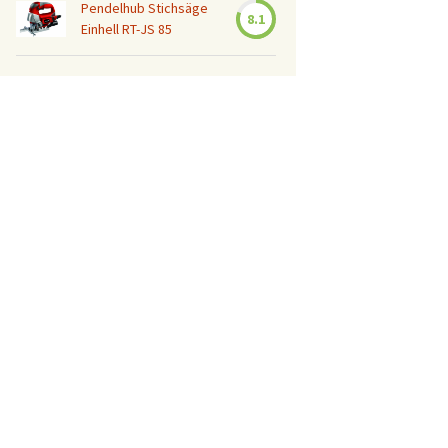
Pendelhub Stichsäge
8.1
Einhell RT-JS 85