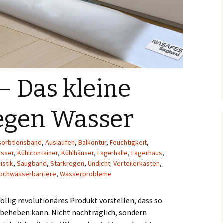
– Das kleine
egen Wasser
sorbtionsband
,
Auslaufen
,
Balkontür
,
Feuchtigkeit
,
sser
,
Kühlcontainer
,
Kühlhäuser
,
Lagerhalle
,
Lagerhaus
,
istik
,
Saugband
,
Starkregen
,
Undicht
,
Verteilerkasten
,
ochwasserbarriere
,
Wasserprobleme
öllig revolutionäres Produkt vorstellen, dass so
 beheben kann. Nicht nachträglich, sondern