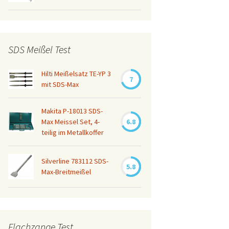
SDS Meißel Test
Hilti Meißelsatz TE-YP 3
7
mit SDS-Max
Makita P-18013 SDS-
Max Meissel Set, 4-
6.8
teilig im Metallkoffer
Silverline 783112 SDS-
5.8
Max-Breitmeißel
Flachzange Test