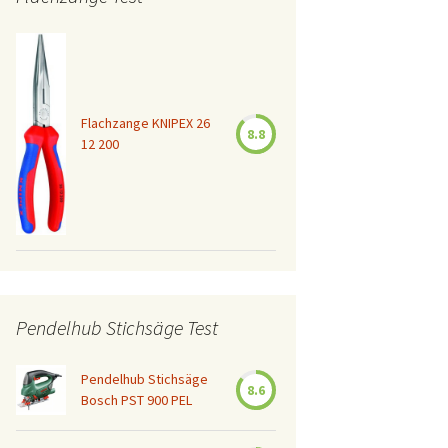
Flachzange KNIPEX 26
8.8
12 200
Pendelhub Stichsäge Test
Pendelhub Stichsäge
8.6
Bosch PST 900 PEL