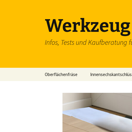
Werkzeug 
Infos, Tests und Kaufberatung f
Zum
Oberflächenfräse
Innensechskantschlüs
Inhalt
springen
Schraubenschlüssel
SDS Einsteckmeißel
Flachzange