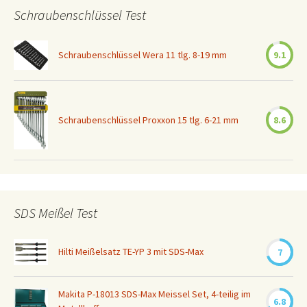
Schraubenschlüssel Test
Schraubenschlüssel Wera 11 tlg. 8-19 mm
9.1
Schraubenschlüssel Proxxon 15 tlg. 6-21 mm
8.6
SDS Meißel Test
Hilti Meißelsatz TE-YP 3 mit SDS-Max
7
Makita P-18013 SDS-Max Meissel Set, 4-teilig im
6.8