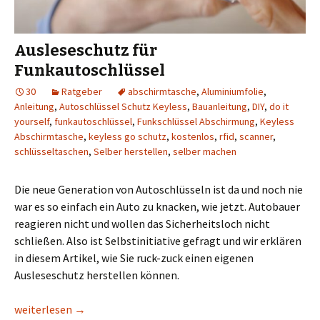
Ausleseschutz für
Funkautoschlüssel
30
Ratgeber
abschirmtasche
,
Aluminiumfolie
,
Anleitung
,
Autoschlüssel Schutz Keyless
,
Bauanleitung
,
DIY
,
do it
yourself
,
funkautoschlüssel
,
Funkschlüssel Abschirmung
,
Keyless
Abschirmtasche
,
keyless go schutz
,
kostenlos
,
rfid
,
scanner
,
schlüsseltaschen
,
Selber herstellen
,
selber machen
Die neue Generation von Autoschlüsseln ist da und noch nie
war es so einfach ein Auto zu knacken, wie jetzt. Autobauer
reagieren nicht und wollen das Sicherheitsloch nicht
schließen. Also ist Selbstinitiative gefragt und wir erklären
in diesem Artikel, wie Sie ruck-zuck einen eigenen
Ausleseschutz herstellen können.
Ausleseschutz für Funkautoschlüssel
weiterlesen
→