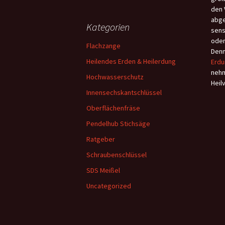
den 
abge
Kategorien
sens
oder
Flachzange
Denn
Heilendes Erden & Heilerdung
Erdu
nehm
Hochwasserschutz
Heil
Innensechskantschlüssel
Oberflächenfräse
Pendelhub Stichsäge
Ratgeber
Schraubenschlüssel
SDS Meißel
Uncategorized