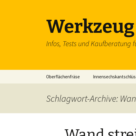
Werkzeug 
Infos, Tests und Kaufberatung f
Zum
Oberflächenfräse
Innensechskantschlüs
Inhalt
springen
Schraubenschlüssel
Schlagwort-Archive: Wan
SDS Einsteckmeißel
Flachzange
Wand strei