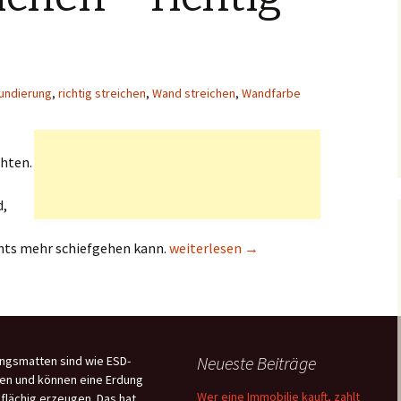
undierung
,
richtig streichen
,
Wand streichen
,
Wandfarbe
chten.
d,
Wand streichen – richtig streichen
hts mehr schiefgehen kann.
weiterlesen
→
Neueste Beiträge
ngsmatten sind wie ESD-
en und können eine Erdung
Wer eine Immobilie kauft, zahlt
flächig erzeugen. Das hat