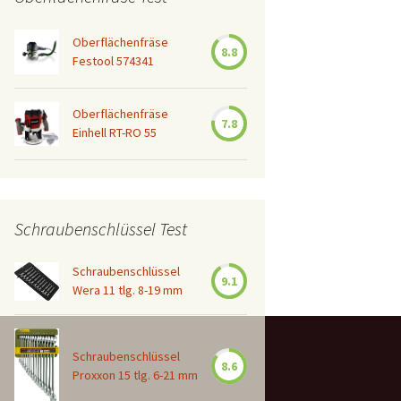
Oberflächenfräse
8.8
Festool 574341
Oberflächenfräse
7.8
Einhell RT-RO 55
Schraubenschlüssel Test
Schraubenschlüssel
9.1
Wera 11 tlg. 8-19 mm
Schraubenschlüssel
8.6
Proxxon 15 tlg. 6-21 mm