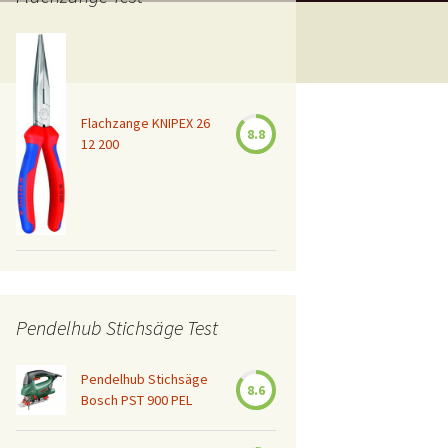
Flachzange KNIPEX 26
8.8
12 200
Pendelhub Stichsäge Test
Pendelhub Stichsäge
8.6
Bosch PST 900 PEL