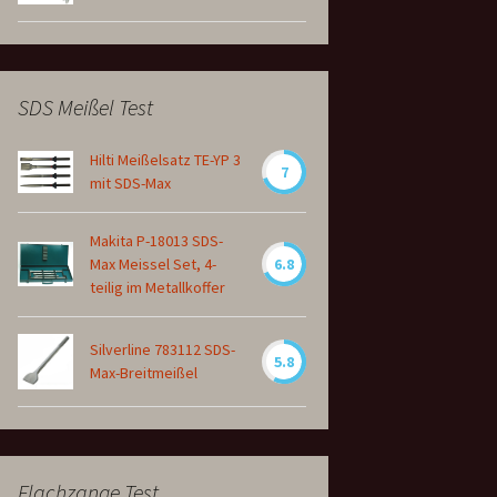
SDS Meißel Test
Hilti Meißelsatz TE-YP 3
7
mit SDS-Max
Makita P-18013 SDS-
Max Meissel Set, 4-
6.8
teilig im Metallkoffer
Silverline 783112 SDS-
5.8
Max-Breitmeißel
Flachzange Test