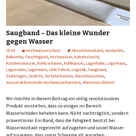
Saugband – Das kleine Wunder
gegen Wasser
03
Hochwasserschutz
Absorbtionsband
,
Auslaufen
,
Balkontür
,
Feuchtigkeit
,
Hochwasser
,
Kabelschacht
,
Kondenswasser
,
Kühlcontainer
,
Kühlhäuser
,
Lagerhalle
,
Lagerhaus
,
Lagerraum
,
Lagerware
,
LKW-Fahrer
,
Logistik
,
Saugband
,
Starkregen
,
Undicht
,
Verteilerkasten
,
Waschmaschine
,
wasseraktivierende Hochwasserbarriere
,
Wasserprobleme
Wir möchte in diesem Beitrag ein völlig revolutionäres
Produkt vorstellen, dass so einiges im Bereich
Wasserschäden beheben kann. Nicht nachträglich, sondern
präventionär. Ein Band, dass die Fähigkeit besitzt bei
Wasserkontakt regelrecht aufzugehen und soviel Wasser
aufzusaugen, dass sogar Schwäme alt aussehen.