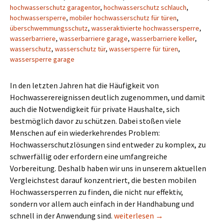
hochwasserschutz garagentor
,
hochwasserschutz schlauch
,
hochwassersperre
,
mobiler hochwasserschutz für türen
,
überschwemmungsschutz
,
wasseraktivierte hochwassersperre
,
wasserbarriere
,
wasserbarriere garage
,
wasserbarriere keller
,
wasserschutz
,
wasserschutz tür
,
wassersperre für türen
,
wassersperre garage
In den letzten Jahren hat die Häufigkeit von
Hochwasserereignissen deutlich zugenommen, und damit
auch die Notwendigkeit für private Haushalte, sich
bestmöglich davor zu schützen. Dabei stoßen viele
Menschen auf ein wiederkehrendes Problem:
Hochwasserschutzlösungen sind entweder zu komplex, zu
schwerfällig oder erfordern eine umfangreiche
Vorbereitung. Deshalb haben wir uns in unserem aktuellen
Vergleichstest darauf konzentriert, die besten mobilen
Hochwassersperren zu finden, die nicht nur effektiv,
sondern vor allem auch einfach in der Handhabung und
Mobiler Hochwasserschutz Test
schnell in der Anwendung sind.
weiterlesen
→