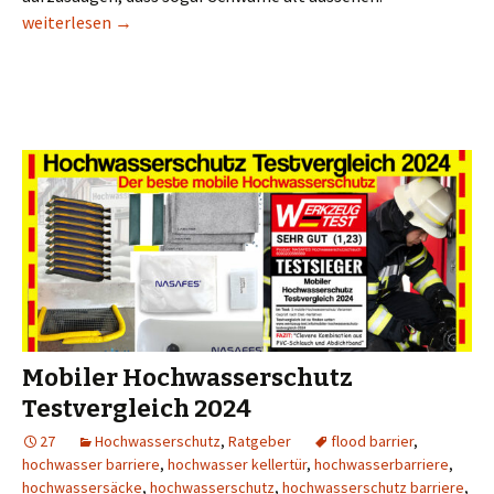
Saugband – Das kleine Wunder gegen Wasser
weiterlesen
→
Mobiler Hochwasserschutz
Testvergleich 2024
27
Hochwasserschutz
,
Ratgeber
flood barrier
,
hochwasser barriere
,
hochwasser kellertür
,
hochwasserbarriere
,
hochwassersäcke
,
hochwasserschutz
,
hochwasserschutz barriere
,