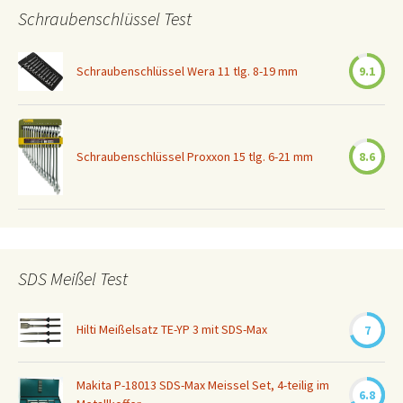
Schraubenschlüssel Test
Schraubenschlüssel Wera 11 tlg. 8-19 mm
9.1
Schraubenschlüssel Proxxon 15 tlg. 6-21 mm
8.6
SDS Meißel Test
Hilti Meißelsatz TE-YP 3 mit SDS-Max
7
Makita P-18013 SDS-Max Meissel Set, 4-teilig im
6.8