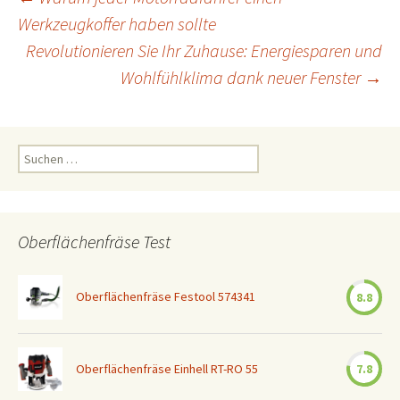
Beitrags-
Werkzeugkoffer haben sollte
Revolutionieren Sie Ihr Zuhause: Energiesparen und
Navigation
Wohlfühlklima dank neuer Fenster
→
Suchen
nach:
Oberflächenfräse Test
Oberflächenfräse Festool 574341
8.8
Oberflächenfräse Einhell RT-RO 55
7.8