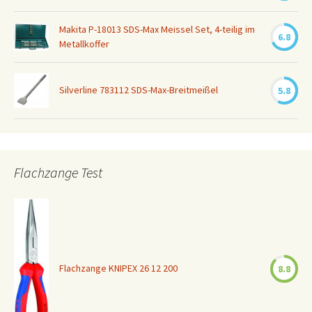
Makita P-18013 SDS-Max Meissel Set, 4-teilig im
6.8
Metallkoffer
Silverline 783112 SDS-Max-Breitmeißel
5.8
Flachzange Test
Flachzange KNIPEX 26 12 200
8.8