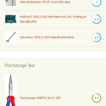
Hilti Meißelsatz TE-YP 3 mit SDS-Max
7
Makita P-18013 SDS-Max Meissel Set, 4-teilig im
6.8
Metallkoffer
Silverline 783112 SDS-Max-Breitmeißel
5.8
Flachzange Test
Flachzange KNIPEX 26 12 200
8.8