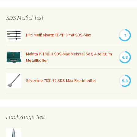
SDS Meißel Test
Hilti Meißelsatz TE-YP 3 mit SDS-Max
7
Makita P-18013 SDS-Max Meissel Set, 4-teilig im
6.8
Metallkoffer
Silverline 783112 SDS-Max-Breitmeißel
5.8
Flachzange Test