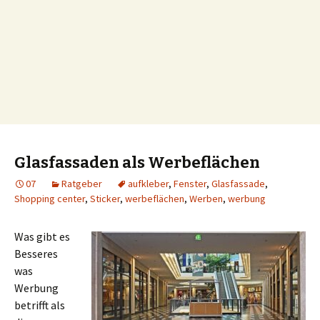
Glasfassaden als Werbeflächen
07
Ratgeber
aufkleber
,
Fenster
,
Glasfassade
,
Shopping center
,
Sticker
,
werbeflächen
,
Werben
,
werbung
Was gibt es
Besseres
was
Werbung
betrifft als