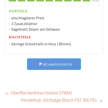
VORTEILE
unschlagbarer Preis
3 Zusatzblätter
Sägeblatt Depot am Gehäuse
NACHTEILE
Geringe Schnittiefe in Holz ( 85mm)
BEI AMAZON KAUFEN
Beitrags-
←
Oberflächenfräse Festool 574341
Pendelhub Stichsäge Bosch PST 900 PEL
→