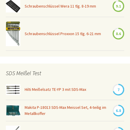
Schraubenschlüssel Wera 11 tlg. 8-19 mm
9.1
Schraubenschlüssel Proxxon 15 tlg. 6-21 mm
8.6
SDS Meißel Test
Hilti Meißelsatz TE-YP 3 mit SDS-Max
7
Makita P-18013 SDS-Max Meissel Set, 4-teilig im
6.8
Metallkoffer