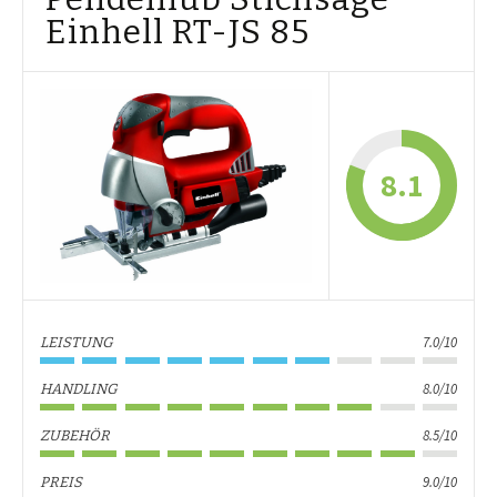
Einhell RT-JS 85
8.1
7.0/10
LEISTUNG
8.0/10
HANDLING
8.5/10
ZUBEHÖR
9.0/10
PREIS