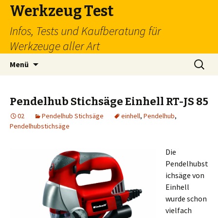
Werkzeug Test
Infos, Tests und Kaufberatung für
Werkzeuge aller Art
Zum
Suchen
Menü
Inhalt
nach:
springen
Pendelhub Stichsäge Einhell RT-JS 85
02
Pendelhub Stichsäge
einhell
,
Pendelhub
,
Pendelhubstichsäge
Die
Pendelhubst
ichsäge von
Einhell
wurde schon
vielfach