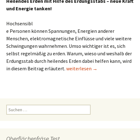
Heilendes Erden mit Hilfe des Erdungsstabs – neue Kraft
und Energie tanken!
Hochsensibl
e Personen können Spannungen, Energien anderer
Menschen, elektromagnetische Einflüsse und viele weitere
Schwingungen wahrnehmen. Umso wichtiger ist es, sich
selbst regelmäßig zu erden. Warum, wieso und weshalb der
Erdungsstab durch heilendes Erden dabei helfen kann, wird
Erdungsstab für heilendes Erden
in diesem Beitrag erläutert.
weiterlesen
→
Suchen
nach:
Oberflächenfräse Test