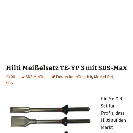
Hilti Meißelsatz TE-YP 3 mit SDS-Max
06
SDS Meißel
Einsteckmeißel
,
Hilti
,
Meißel-Set
,
SDS
Ein Meißel-
Set für
Profis, dass
Hilti auf den
Markt