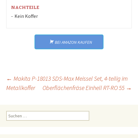
NACHTEILE
Kein Koffer
BEI AMAZON KAUFEN
Beitrags-
←
Makita P-18013 SDS-Max Meissel Set, 4-teilig im
Metallkoffer
Oberflächenfräse Einhell RT-RO 55
→
Navigation
Suchen
nach: