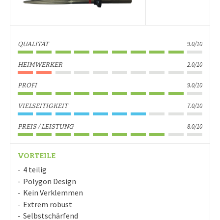
9.0/10
QUALITÄT
2.0/10
HEIMWERKER
9.0/10
PROFI
7.0/10
VIELSEITIGKEIT
8.0/10
PREIS / LEISTUNG
VORTEILE
4 teilig
Polygon Design
Kein Verklemmen
Extrem robust
Selbstschärfend