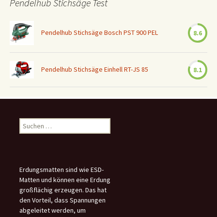
Pendelhub Stichsäge Test
Pendelhub Stichsäge Bosch PST 900 PEL
8.6
Pendelhub Stichsäge Einhell RT-JS 85
8.1
Suchen
nach:
Erdungsmatten sind wie ESD-
Matten und können eine Erdung
großflächig erzeugen. Das hat
den Vorteil, dass Spannungen
abgeleitet werden, um