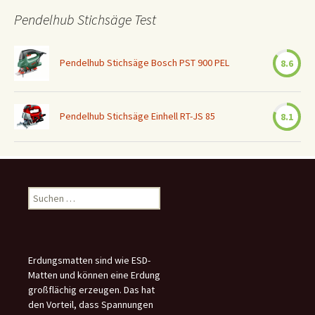
Pendelhub Stichsäge Test
Pendelhub Stichsäge Bosch PST 900 PEL
8.6
Pendelhub Stichsäge Einhell RT-JS 85
8.1
Suchen
nach:
Erdungsmatten sind wie ESD-
Matten und können eine Erdung
großflächig erzeugen. Das hat
den Vorteil, dass Spannungen