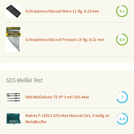
Schraubenschlüssel Wera 11 tlg. 8-19 mm
9.1
Schraubenschlüssel Proxxon 15 tlg. 6-21 mm
8.6
SDS Meißel Test
Hilti Meißelsatz TE-YP 3 mit SDS-Max
7
Makita P-18013 SDS-Max Meissel Set, 4-teilig im
6.8
Metallkoffer