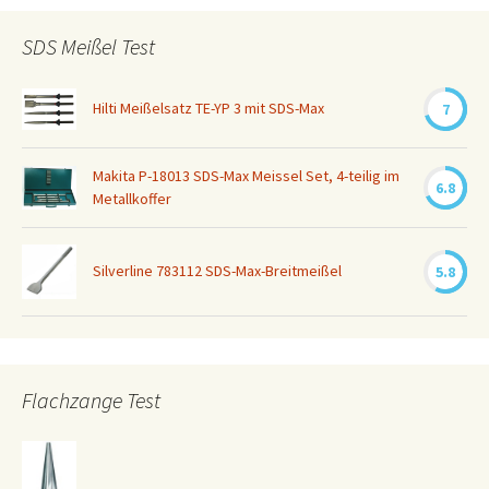
SDS Meißel Test
Hilti Meißelsatz TE-YP 3 mit SDS-Max
7
Makita P-18013 SDS-Max Meissel Set, 4-teilig im
6.8
Metallkoffer
Silverline 783112 SDS-Max-Breitmeißel
5.8
Flachzange Test