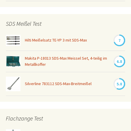
SDS Meißel Test
Hilti Meißelsatz TE-YP 3 mit SDS-Max
7
Makita P-18013 SDS-Max Meissel Set, 4-teilig im
6.8
Metallkoffer
Silverline 783112 SDS-Max-Breitmeißel
5.8
Flachzange Test