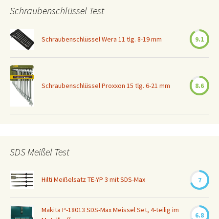
Schraubenschlüssel Test
Schraubenschlüssel Wera 11 tlg. 8-19 mm
9.1
Schraubenschlüssel Proxxon 15 tlg. 6-21 mm
8.6
SDS Meißel Test
Hilti Meißelsatz TE-YP 3 mit SDS-Max
7
Makita P-18013 SDS-Max Meissel Set, 4-teilig im
6.8