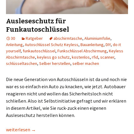
Ausleseschutz für
Funkautoschlüssel
30
Ratgeber
abschirmtasche
,
Aluminiumfolie
,
Anleitung
,
Autoschlüssel Schutz Keyless
,
Bauanleitung
,
DIY
,
do it
yourself
,
funkautoschlüssel
,
Funkschlüssel Abschirmung
,
Keyless
Abschirmtasche
,
keyless go schutz
,
kostenlos
,
rfid
,
scanner
,
schlüsseltaschen
,
Selber herstellen
,
selber machen
Die neue Generation von Autoschlüsseln ist da und noch nie
war es so einfach ein Auto zu knacken, wie jetzt. Autobauer
reagieren nicht und wollen das Sicherheitsloch nicht
schließen. Also ist Selbstinitiative gefragt und wir erklären
in diesem Artikel, wie Sie ruck-zuck einen eigenen
Ausleseschutz herstellen können.
Ausleseschutz für Funkautoschlüssel
weiterlesen
→