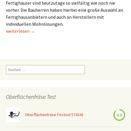
Fertighäuser sind heutzutage so vielfältig wie noch nie
vorher. Die Bauherren haben hierbei eine große Auswahl an
Fertighausanbietern und auch an Herstellern mit
individuellen Wohnlösungen.
Fertighaus – Das Eigenheim mit Vorteilen
weiterlesen
→
Suchen
nach:
Oberflächenfräse Test
Oberflächenfräse Festool 574341
8.8