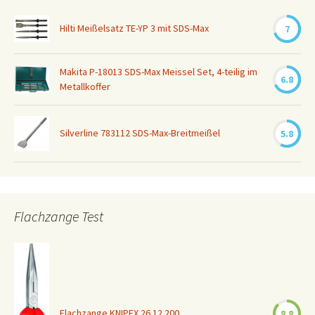
Hilti Meißelsatz TE-YP 3 mit SDS-Max
7
Makita P-18013 SDS-Max Meissel Set, 4-teilig im
6.8
Metallkoffer
Silverline 783112 SDS-Max-Breitmeißel
5.8
Flachzange Test
Flachzange KNIPEX 26 12 200
8.8