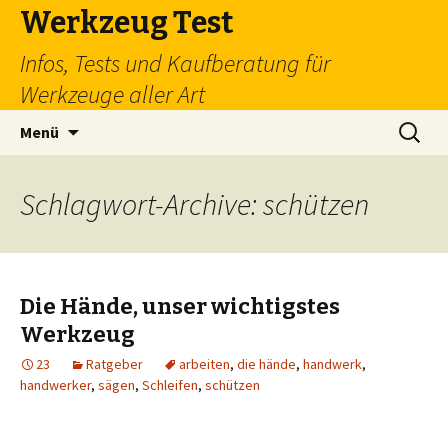
Werkzeug Test
Infos, Tests und Kaufberatung für
Werkzeuge aller Art
Zum
Suchen
Menü
Inhalt
nach:
springen
Schlagwort-Archive: schützen
Die Hände, unser wichtigstes
Werkzeug
23
Ratgeber
arbeiten
,
die hände
,
handwerk
,
handwerker
,
sägen
,
Schleifen
,
schützen