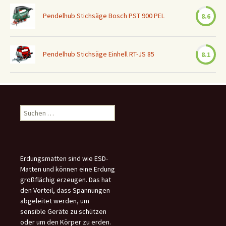
Pendelhub Stichsäge Bosch PST 900 PEL
8.6
Pendelhub Stichsäge Einhell RT-JS 85
8.1
Suchen
nach:
Erdungsmatten sind wie ESD-
Matten und können eine Erdung
großflächig erzeugen. Das hat
den Vorteil, dass Spannungen
abgeleitet werden, um
sensible Geräte zu schützen
oder um den Körper zu erden.