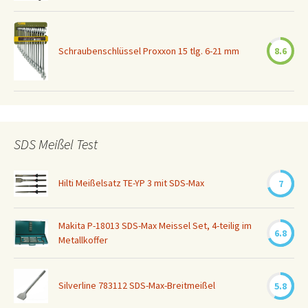
Schraubenschlüssel Proxxon 15 tlg. 6-21 mm
8.6
SDS Meißel Test
Hilti Meißelsatz TE-YP 3 mit SDS-Max
7
Makita P-18013 SDS-Max Meissel Set, 4-teilig im
6.8
Metallkoffer
Silverline 783112 SDS-Max-Breitmeißel
5.8