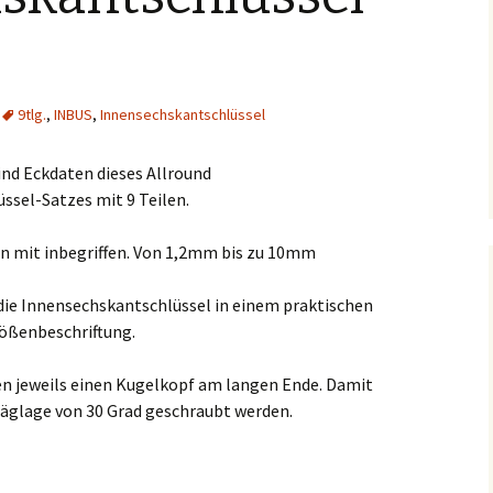
9tlg.
,
INBUS
,
Innensechskantschlüssel
ind Eckdaten dieses Allround
ssel-Satzes mit 9 Teilen.
n mit inbegriffen. Von 1,2mm bis zu 10mm
ie Innensechskantschlüssel in einem praktischen
rößenbeschriftung.
zen jeweils einen Kugelkopf am langen Ende. Damit
räglage von 30 Grad geschraubt werden.
ssel Test