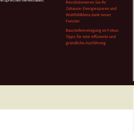
versprechen hereinfallen.
Revolutionieren Sie Ihr
Zuhause: Energiesparen und
Wohlfühlklima dank neuer
Fenster
Baustellenreinigung im Fokus:
Tipps für eine effiziente und
gründliche Ausführung