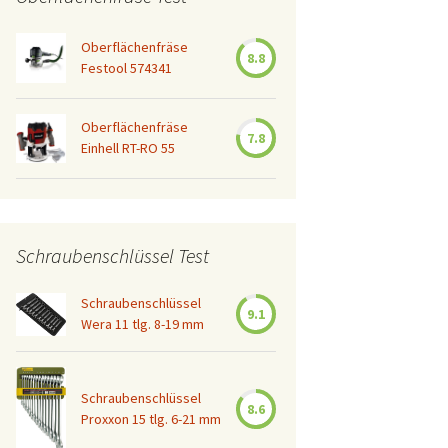
Oberflächenfräse
8.8
Festool 574341
Oberflächenfräse
7.8
Einhell RT-RO 55
Schraubenschlüssel Test
Schraubenschlüssel
9.1
Wera 11 tlg. 8-19 mm
Schraubenschlüssel
8.6
Proxxon 15 tlg. 6-21 mm