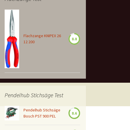
Flachzange KNIPEX 26
8.8
12 200
Pendelhub Stichsäge Test
Pendelhub Stichsäge
8.6
Bosch PST 900 PEL