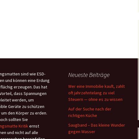
Neueste Beiträge
ngsmatten sind wie ESD-
en und können eine Erdung
Wer eine Immobilie kauft, zahlt
flächig erzeugen. Das hat
oft jahrzehntelang zu viel
Vorteil, dass Spannungen
Steuern — ohne es zu wissen
leitet werden, um
ible Geräte zu schützen
Auf der Suche nach der
 um den Körper zu erden.
richtigen Küche
och sollten Sie
Saugband – Das kleine Wunder
ngsmatte Kritik
ernst
gegen Wasser
en und nicht auf alle