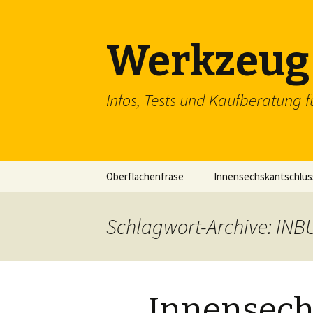
Werkzeug 
Infos, Tests und Kaufberatung f
Zum
Oberflächenfräse
Innensechskantschlüs
Inhalt
springen
Schraubenschlüssel
Schlagwort-Archive: INB
SDS Einsteckmeißel
Flachzange
Innensech