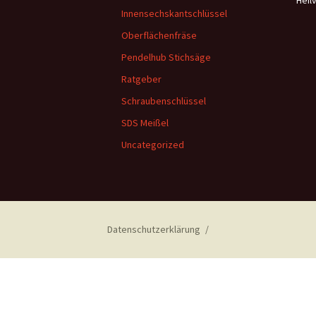
Heil
Innensechskantschlüssel
Oberflächenfräse
Pendelhub Stichsäge
Ratgeber
Schraubenschlüssel
SDS Meißel
Uncategorized
Datenschutzerklärung