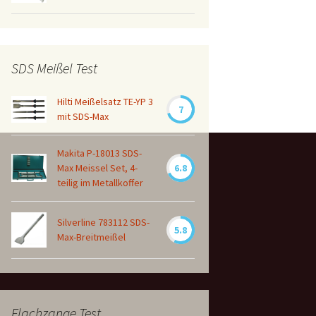
SDS Meißel Test
Hilti Meißelsatz TE-YP 3
7
mit SDS-Max
Makita P-18013 SDS-
Max Meissel Set, 4-
6.8
teilig im Metallkoffer
Silverline 783112 SDS-
5.8
Max-Breitmeißel
Flachzange Test