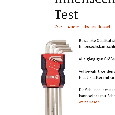
Test
26
Innensechskantschlüssel
Bewährte Qualität s
Innensechskantschlü
Alle gängigen Größe
Aufbewahrt werden d
Plastikhalter mit G
Die Schlüssel besit
kann selbst mit Sch
Innensechskantschlü
weiterlesen
→