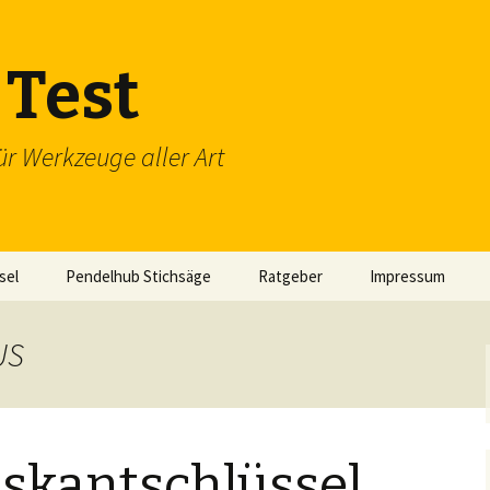
Test
ür Werkzeuge aller Art
sel
Pendelhub Stichsäge
Ratgeber
Impressum
US
skantschlüssel