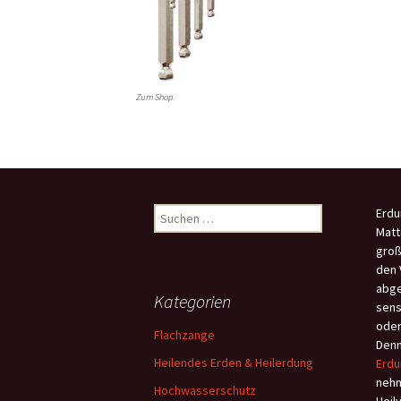
Zum Shop
Suchen
Erdu
nach:
Matt
groß
den 
abge
Kategorien
sens
oder
Flachzange
Denn
Heilendes Erden & Heilerdung
Erdu
nehm
Hochwasserschutz