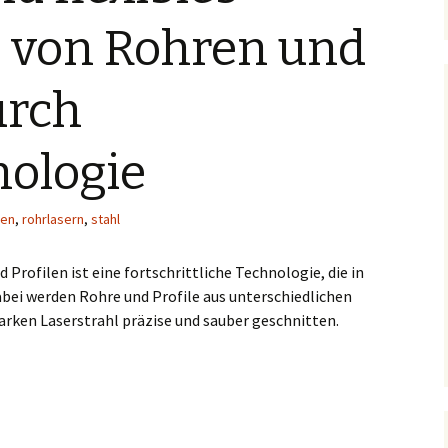
 von Rohren und
urch
nologie
den
,
rohrlasern
,
stahl
Profilen ist eine fortschrittliche Technologie, die in
 Dabei werden Rohre und Profile aus unterschiedlichen
arken Laserstrahl präzise und sauber geschnitten.
von Rohren und Profilen durch Lasertechnologie