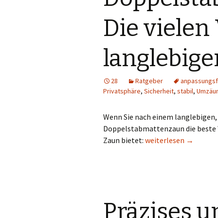
Die vielen 
langlebig
28
Ratgeber
anpassungsf
Privatsphäre
,
Sicherheit
,
stabil
,
Umzäu
Wenn Sie nach einem langlebigen, 
Doppelstabmattenzaun die beste Wah
Doppelstabmattenzaun:
Zaun bietet:
weiterlesen
→
Präzises u