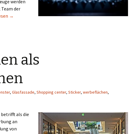
zeuge werden
k Team der
striegravuren zur Individualität
esen
→
en als
hen
enster
,
Glasfassade
,
Shopping center
,
Sticker
,
werbeflächen
,
etrifft als die
rbung an
dung von