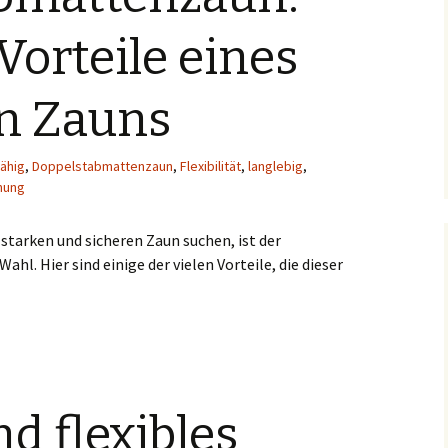
Vorteile eines
en Zauns
ähig
,
Doppelstabmattenzaun
,
Flexibilität
,
langlebig
,
nung
starken und sicheren Zaun suchen, ist der
l. Hier sind einige der vielen Vorteile, die dieser
 Die vielen Vorteile eines langlebigen Zauns
nd flexibles