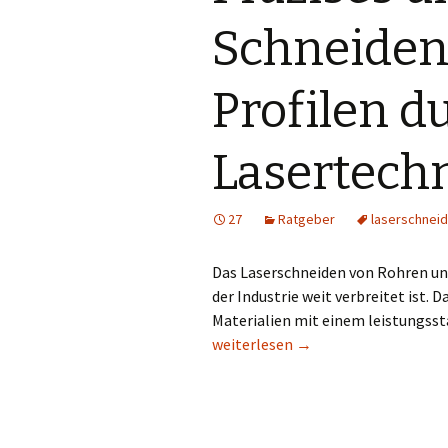
Schneiden
Profilen d
Lasertech
27
Ratgeber
laserschnei
Das Laserschneiden von Rohren und 
der Industrie weit verbreitet ist.
Materialien mit einem leistungsst
Präzises und flexibles Schneiden 
weiterlesen
→