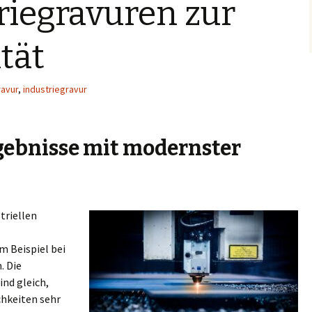
riegravuren zur
tät
ravur
,
industriegravur
ebnisse mit modernster
triellen
m Beispiel bei
. Die
nd gleich,
hkeiten sehr