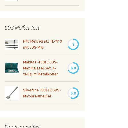
SDS Meißel Test
Hilti Meißelsatz TE-YP 3
7
mit SDS-Max
Makita P-18013 SDS-
Max Meissel Set, 4-
6.8
teilig im Metallkoffer
Silverline 783112 SDS-
5.8
Max-Breitmeißel
Flachzange Test