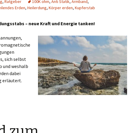
ng
,
Ratgeber
100K ohm
,
Anti Statik
,
Armband
,
eilendes Erden
,
Heilerdung
,
Körper erden
,
Kupferstab
rdungsstabs – neue Kraft und Energie tanken!
pannungen,
tromagnetische
ngungen
, sich selbst
o und weshalb
rden dabei
 erläutert.
d zum