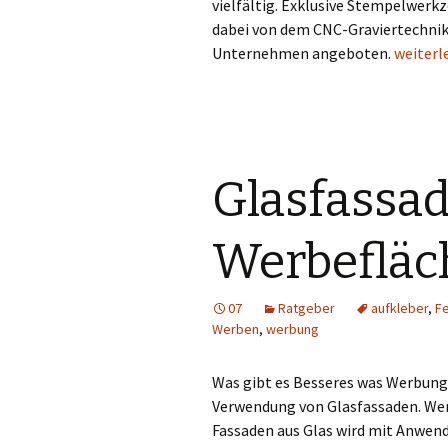
vielfältig. Exklusive Stempelwerk
dabei von dem CNC-Graviertechni
Mit Indu
Unternehmen angeboten.
weiterl
Glasfassad
Werbefläc
07
Ratgeber
aufkleber
,
F
Werben
,
werbung
Was gibt es Besseres was Werbung b
Verwendung von Glasfassaden. We
Fassaden aus Glas wird mit Anwen