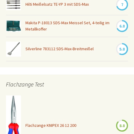
Hilti Meißelsatz TE-YP 3 mit SDS-Max
7
Makita P-18013 SDS-Max Meissel Set, 4-teilig im
6.8
Metallkoffer
Silverline 783112 SDS-Max-Breitmeißel
5.8
Flachzange Test
Flachzange KNIPEX 26 12 200
8.8