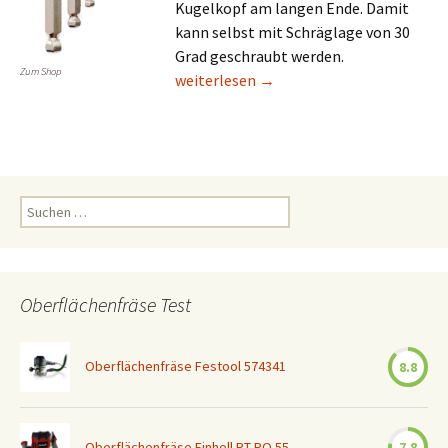
Kugelkopf am langen Ende. Damit
kann selbst mit Schräglage von 30
Grad geschraubt werden.
Zum Shop
Innensechskantschlüssel Test
weiterlesen
→
Suchen
nach:
Oberflächenfräse Test
Oberflächenfräse Festool 574341
8.8
Oberflächenfräse Einhell RT-RO 55
7.8