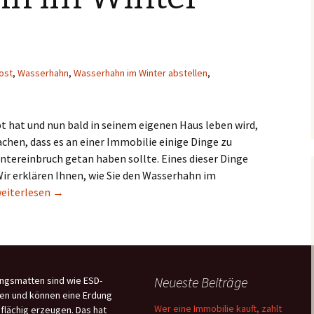
ost
,
Wasserhahn
,
Wasserhahn im Winter abstellen
,
t hat und nun bald in seinem eigenen Haus leben wird,
chen, dass es an einer Immobilie einige Dinge zu
ntereinbruch getan haben sollte. Eines dieser Dinge
Wir erklären Ihnen, wie Sie den Wasserhahn im
asserhahn im Winter abstellen
eiterlesen
→
Neueste Beiträge
ngsmatten sind wie ESD-
en und können eine Erdung
Wer eine Immobilie kauft, zahlt
flächig erzeugen. Das hat