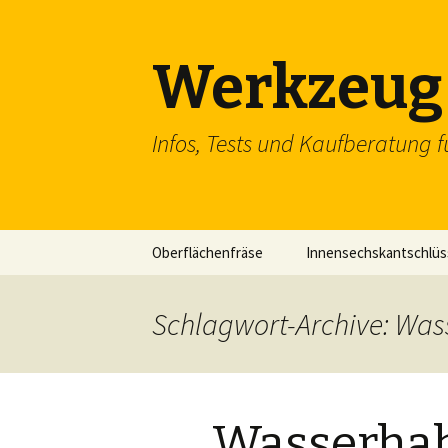
Werkzeug 
Infos, Tests und Kaufberatung f
Zum
Oberflächenfräse
Innensechskantschlüs
Inhalt
springen
Schraubenschlüssel
Schlagwort-Archive: Wa
SDS Einsteckmeißel
Flachzange
Wasserhah