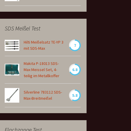
SDS Meißel Test
Hilti Meißelsatz TE-YP 3
7
mit SDS-Max
Makita P-18013 SDS-
Max Meissel Set, 4-
6.8
teilig im Metallkoffer
Silverline 783112 SDS-
5.8
Max-Breitmeißel
Flachzange Test