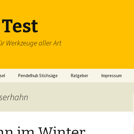
Test
ür Werkzeuge aller Art
sel
Pendelhub Stichsäge
Ratgeber
Impressum
sserhahn
n im Winter