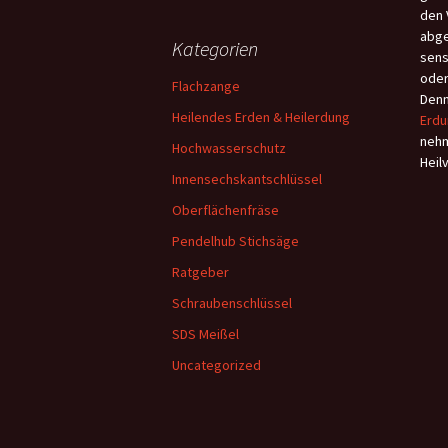
den 
abge
Kategorien
sens
oder
Flachzange
Denn
Heilendes Erden & Heilerdung
Erdu
nehm
Hochwasserschutz
Heil
Innensechskantschlüssel
Oberflächenfräse
Pendelhub Stichsäge
Ratgeber
Schraubenschlüssel
SDS Meißel
Uncategorized