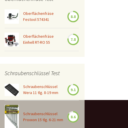
Oberflächenfräse
8.8
Festool 574341
Oberflächenfräse
7.8
Einhell RT-RO 55
Schraubenschlüssel Test
Schraubenschlüssel
9.1
Wera 11 tlg. 8-19 mm
Schraubenschlüssel
8.6
Proxxon 15 tlg. 6-21 mm