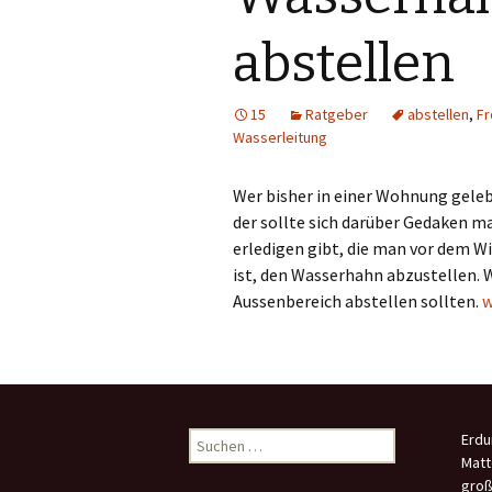
abstellen
15
Ratgeber
abstellen
,
Fr
Wasserleitung
Wer bisher in einer Wohnung geleb
der sollte sich darüber Gedaken ma
erledigen gibt, die man vor dem Wi
ist, den Wasserhahn abzustellen. 
W
Aussenbereich abstellen sollten.
w
Suchen
Erdu
nach:
Matt
groß