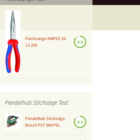
Flachzange KNIPEX 26
8.8
12 200
Pendelhub Stichsäge Test
Pendelhub Stichsäge
8.6
Bosch PST 900 PEL