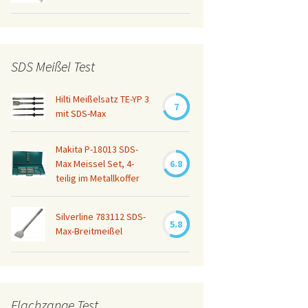
SDS Meißel Test
Hilti Meißelsatz TE-YP 3
7
mit SDS-Max
Makita P-18013 SDS-
Max Meissel Set, 4-
6.8
teilig im Metallkoffer
Silverline 783112 SDS-
5.8
Max-Breitmeißel
Flachzange Test