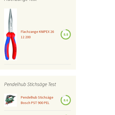
Flachzange KNIPEX 26
8.8
12 200
Pendelhub Stichsäge Test
Pendelhub Stichsäge
8.6
Bosch PST 900 PEL