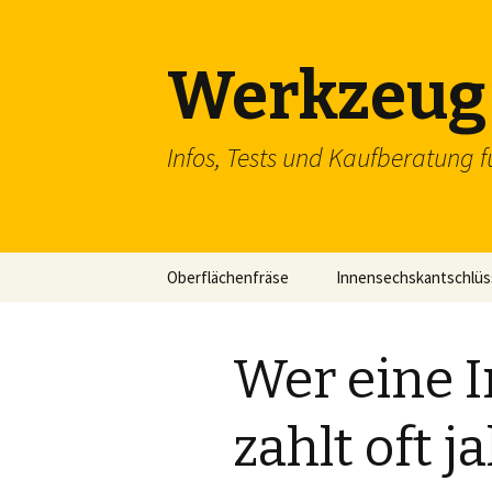
Werkzeug 
Infos, Tests und Kaufberatung f
Zum
Oberflächenfräse
Innensechskantschlüs
Inhalt
springen
Schraubenschlüssel
Wer eine I
SDS Einsteckmeißel
Flachzange
zahlt oft 