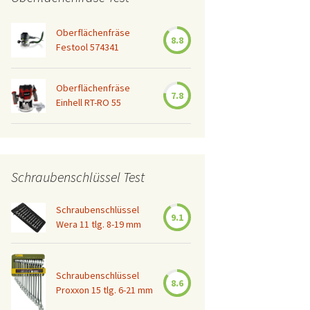
Oberflächenfräse
8.8
Festool 574341
Oberflächenfräse
7.8
Einhell RT-RO 55
Schraubenschlüssel Test
Schraubenschlüssel
9.1
Wera 11 tlg. 8-19 mm
Schraubenschlüssel
8.6
Proxxon 15 tlg. 6-21 mm