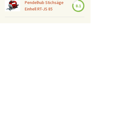
Pendelhub Stichsäge
8.1
Einhell RT-JS 85