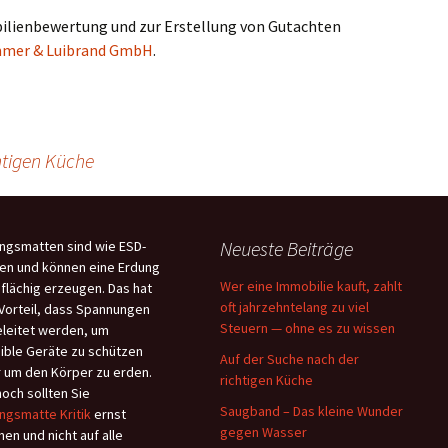
ilienbewertung und zur Erstellung von Gutachten
mmer & Luibrand GmbH
.
htigen Küche
Neueste Beiträge
ngsmatten sind wie ESD-
en und können eine Erdung
Wer eine Immobilie kauft, zahlt
flächig erzeugen. Das hat
oft jahrzehntelang zu viel
Vorteil, dass Spannungen
Steuern — ohne es zu wissen
leitet werden, um
ible Geräte zu schützen
Auf der Suche nach der
 um den Körper zu erden.
richtigen Küche
och sollten Sie
Saugband – Das kleine Wunder
ngsmatte Kritik
ernst
gegen Wasser
en und nicht auf alle