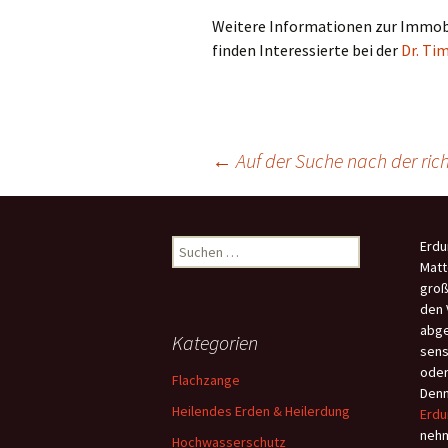
Weitere Informationen zur Immob
finden Interessierte bei der
Dr. Ti
Beitrags-
←
Auf der Suche nach der ric
Navigation
Suchen
Erdu
nach:
Matt
groß
den 
abge
Kategorien
sens
oder
Flachzange
Denn
Heilendes Erden & Heilerdung
Erdu
nehm
Hochwasserschutz