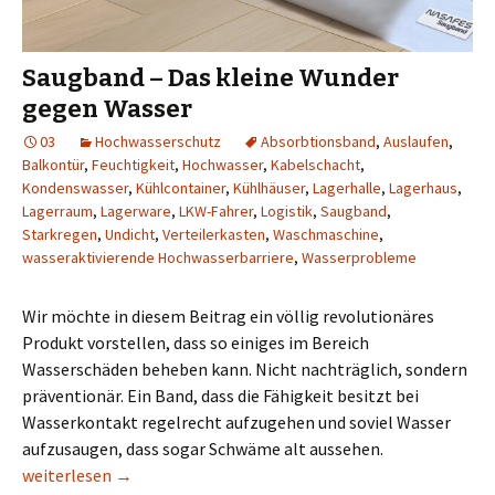
Saugband – Das kleine Wunder
gegen Wasser
03
Hochwasserschutz
Absorbtionsband
,
Auslaufen
,
Balkontür
,
Feuchtigkeit
,
Hochwasser
,
Kabelschacht
,
Kondenswasser
,
Kühlcontainer
,
Kühlhäuser
,
Lagerhalle
,
Lagerhaus
,
Lagerraum
,
Lagerware
,
LKW-Fahrer
,
Logistik
,
Saugband
,
Starkregen
,
Undicht
,
Verteilerkasten
,
Waschmaschine
,
wasseraktivierende Hochwasserbarriere
,
Wasserprobleme
Wir möchte in diesem Beitrag ein völlig revolutionäres
Produkt vorstellen, dass so einiges im Bereich
Wasserschäden beheben kann. Nicht nachträglich, sondern
präventionär. Ein Band, dass die Fähigkeit besitzt bei
Wasserkontakt regelrecht aufzugehen und soviel Wasser
aufzusaugen, dass sogar Schwäme alt aussehen.
Saugband – Das kleine Wunder gegen Wasser
weiterlesen
→