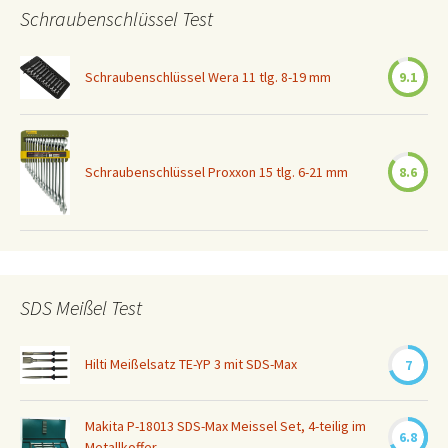
Schraubenschlüssel Test
Schraubenschlüssel Wera 11 tlg. 8-19 mm
9.1
Schraubenschlüssel Proxxon 15 tlg. 6-21 mm
8.6
SDS Meißel Test
Hilti Meißelsatz TE-YP 3 mit SDS-Max
7
Makita P-18013 SDS-Max Meissel Set, 4-teilig im
6.8
Metallkoffer