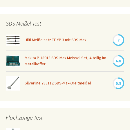
SDS Meißel Test
Hilti Meißelsatz TE-YP 3 mit SDS-Max
7
Makita P-18013 SDS-Max Meissel Set, 4-teilig im
6.8
Metallkoffer
Silverline 783112 SDS-Max-Breitmeißel
5.8
Flachzange Test