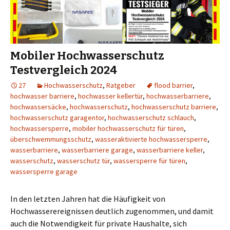
Mobiler Hochwasserschutz
Testvergleich 2024
27
Hochwasserschutz
,
Ratgeber
flood barrier
,
hochwasser barriere
,
hochwasser kellertür
,
hochwasserbarriere
,
hochwassersäcke
,
hochwasserschutz
,
hochwasserschutz barriere
,
hochwasserschutz garagentor
,
hochwasserschutz schlauch
,
hochwassersperre
,
mobiler hochwasserschutz für türen
,
überschwemmungsschutz
,
wasseraktivierte hochwassersperre
,
wasserbarriere
,
wasserbarriere garage
,
wasserbarriere keller
,
wasserschutz
,
wasserschutz tür
,
wassersperre für türen
,
wassersperre garage
In den letzten Jahren hat die Häufigkeit von
Hochwasserereignissen deutlich zugenommen, und damit
auch die Notwendigkeit für private Haushalte, sich