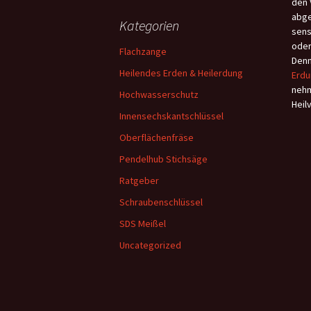
den 
abge
Kategorien
sens
oder
Flachzange
Denn
Heilendes Erden & Heilerdung
Erdu
nehm
Hochwasserschutz
Heil
Innensechskantschlüssel
Oberflächenfräse
Pendelhub Stichsäge
Ratgeber
Schraubenschlüssel
SDS Meißel
Uncategorized