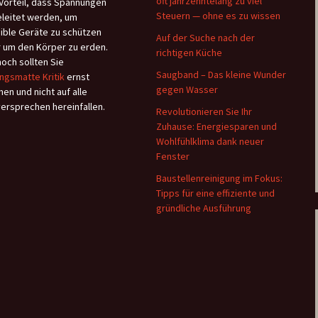
oft jahrzehntelang zu viel
Vorteil, dass Spannungen
Steuern — ohne es zu wissen
leitet werden, um
ible Geräte zu schützen
Auf der Suche nach der
 um den Körper zu erden.
richtigen Küche
och sollten Sie
Saugband – Das kleine Wunder
ngsmatte Kritik
ernst
gegen Wasser
en und nicht auf alle
versprechen hereinfallen.
Revolutionieren Sie Ihr
Zuhause: Energiesparen und
Wohlfühlklima dank neuer
Fenster
Baustellenreinigung im Fokus:
Tipps für eine effiziente und
gründliche Ausführung