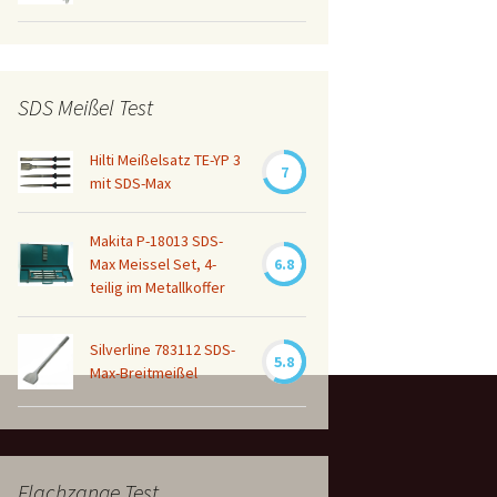
SDS Meißel Test
Hilti Meißelsatz TE-YP 3
7
mit SDS-Max
Makita P-18013 SDS-
Max Meissel Set, 4-
6.8
teilig im Metallkoffer
Silverline 783112 SDS-
5.8
Max-Breitmeißel
Flachzange Test