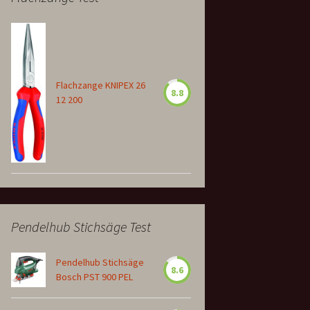
Flachzange KNIPEX 26
8.8
12 200
Pendelhub Stichsäge Test
Pendelhub Stichsäge
8.6
Bosch PST 900 PEL