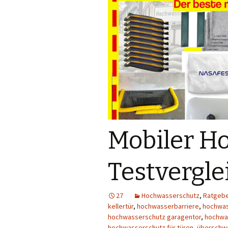
Mobiler H
Testvergle
27
Hochwasserschutz
,
Ratgeb
kellertür
,
hochwasserbarriere
,
hochwa
hochwasserschutz garagentor
,
hochwa
hochwasserschutz für türen
,
überschw