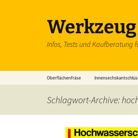
Werkzeug 
Infos, Tests und Kaufberatung f
Zum
Oberflächenfräse
Innensechskantschlüs
Inhalt
springen
Schraubenschlüssel
Schlagwort-Archive: hoc
SDS Einsteckmeißel
Flachzange