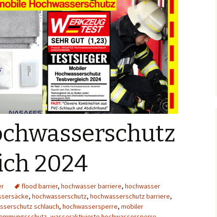
ochwasserschutz
ich 2024
er
flood barrier
,
hochwasser barriere
,
hochwasser
ssersäcke
,
hochwasserschutz
,
hochwasserschutz barriere
,
sserschutz schlauch
,
hochwassersperre
,
mobiler
emmungsschutz
,
wasseraktivierte hochwassersperre
,