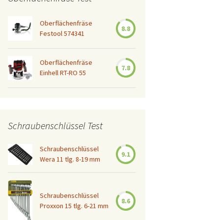
Oberflächenfräse
8.8
Festool 574341
Oberflächenfräse
7.8
Einhell RT-RO 55
Schraubenschlüssel Test
Schraubenschlüssel
9.1
Wera 11 tlg. 8-19 mm
Schraubenschlüssel
8.6
Proxxon 15 tlg. 6-21 mm