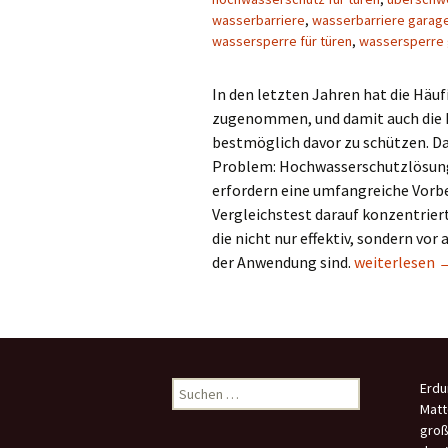
wasserbarriere
,
wasserbarriere garag
wassersperre für türen
,
wassersperre
In den letzten Jahren hat die Häu
zugenommen, und damit auch die N
bestmöglich davor zu schützen. D
Problem: Hochwasserschutzlösunge
erfordern eine umfangreiche Vorbe
Vergleichstest darauf konzentrier
die nicht nur effektiv, sondern vo
Mobiler Hoch
der Anwendung sind.
weiterlesen
Suchen
Erdu
nach:
Matt
groß