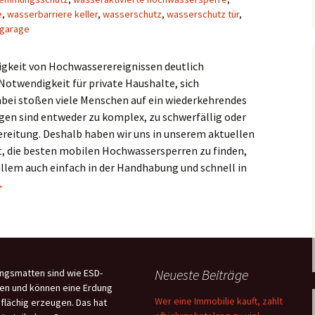
e
,
wasserbarriere keller
,
wasserschutz
,
wasserschutz tür
,
 garage
figkeit von Hochwasserereignissen deutlich
otwendigkeit für private Haushalte, sich
abei stoßen viele Menschen auf ein wiederkehrendes
n sind entweder zu komplex, zu schwerfällig oder
reitung. Deshalb haben wir uns in unserem aktuellen
t, die besten mobilen Hochwassersperren zu finden,
r allem auch einfach in der Handhabung und schnell in
wasserschutz Testvergleich 2024
→
Neueste Beiträge
ngsmatten sind wie ESD-
en und können eine Erdung
Wer eine Immobilie kauft, zahlt
flächig erzeugen. Das hat