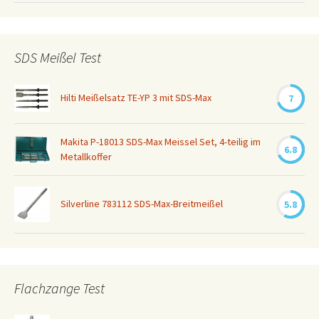
SDS Meißel Test
Hilti Meißelsatz TE-YP 3 mit SDS-Max
7
Makita P-18013 SDS-Max Meissel Set, 4-teilig im
6.8
Metallkoffer
Silverline 783112 SDS-Max-Breitmeißel
5.8
Flachzange Test