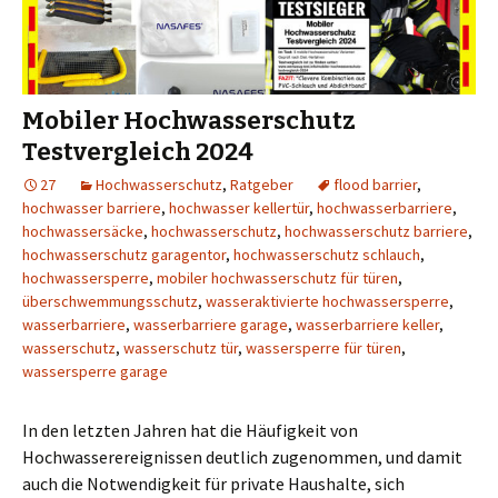
Mobiler Hochwasserschutz
Testvergleich 2024
27
Hochwasserschutz
,
Ratgeber
flood barrier
,
hochwasser barriere
,
hochwasser kellertür
,
hochwasserbarriere
,
hochwassersäcke
,
hochwasserschutz
,
hochwasserschutz barriere
,
hochwasserschutz garagentor
,
hochwasserschutz schlauch
,
hochwassersperre
,
mobiler hochwasserschutz für türen
,
überschwemmungsschutz
,
wasseraktivierte hochwassersperre
,
wasserbarriere
,
wasserbarriere garage
,
wasserbarriere keller
,
wasserschutz
,
wasserschutz tür
,
wassersperre für türen
,
wassersperre garage
In den letzten Jahren hat die Häufigkeit von
Hochwasserereignissen deutlich zugenommen, und damit
auch die Notwendigkeit für private Haushalte, sich