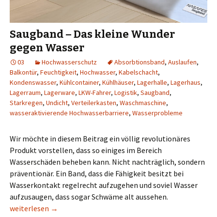
Saugband – Das kleine Wunder
gegen Wasser
03
Hochwasserschutz
Absorbtionsband
,
Auslaufen
,
Balkontür
,
Feuchtigkeit
,
Hochwasser
,
Kabelschacht
,
Kondenswasser
,
Kühlcontainer
,
Kühlhäuser
,
Lagerhalle
,
Lagerhaus
,
Lagerraum
,
Lagerware
,
LKW-Fahrer
,
Logistik
,
Saugband
,
Starkregen
,
Undicht
,
Verteilerkasten
,
Waschmaschine
,
wasseraktivierende Hochwasserbarriere
,
Wasserprobleme
Wir möchte in diesem Beitrag ein völlig revolutionäres
Produkt vorstellen, dass so einiges im Bereich
Wasserschäden beheben kann. Nicht nachträglich, sondern
präventionär. Ein Band, dass die Fähigkeit besitzt bei
Wasserkontakt regelrecht aufzugehen und soviel Wasser
aufzusaugen, dass sogar Schwäme alt aussehen.
Saugband – Das kleine Wunder gegen Wasser
weiterlesen
→