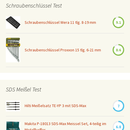
Schraubenschlüssel Test
Schraubenschlüssel Wera 11 tlg. 8-19 mm
9.1
Schraubenschlüssel Proxxon 15 tlg. 6-21 mm
8.6
SDS Meißel Test
Hilti Meißelsatz TE-YP 3 mit SDS-Max
7
Makita P-18013 SDS-Max Meissel Set, 4-teilig im
6.8
Metallkoffer