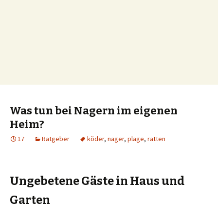
Was tun bei Nagern im eigenen
Heim?
17
Ratgeber
köder
,
nager
,
plage
,
ratten
Ungebetene Gäste in Haus und
Garten