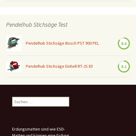
Pendelhub Stichsäge Test
Pendelhub Stichsäge Bosch PST 900 PEL
8.6
Pendelhub Stichsäge Einhell RT-JS 85
8.1
Suchen
nach:
Erdungsmatten sind wie ESD-
Matten und können eine Erdung