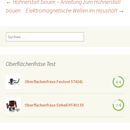
Beitrags-
←
Hühnerstall bauen – Anleitung zum Hühnerstall
bauen
Elektromagnetische Wellen im Haushalt
→
Navigation
Suchen
nach:
Oberflächenfräse Test
Oberflächenfräse Festool 574341
8.8
Oberflächenfräse Einhell RT-RO 55
7.8