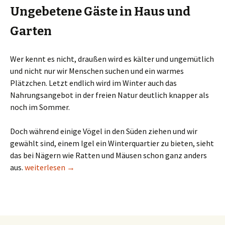
Ungebetene Gäste in Haus und
Garten
Wer kennt es nicht, draußen wird es kälter und ungemütlich
und nicht nur wir Menschen suchen und ein warmes
Plätzchen. Letzt endlich wird im Winter auch das
Nahrungsangebot in der freien Natur deutlich knapper als
noch im Sommer.
Doch während einige Vögel in den Süden ziehen und wir
gewählt sind, einem Igel ein Winterquartier zu bieten, sieht
das bei Nägern wie Ratten und Mäusen schon ganz anders
Was tun bei Nagern im eigenen Heim?
aus.
weiterlesen
→