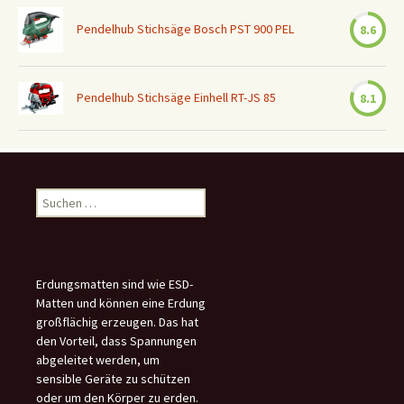
Pendelhub Stichsäge Bosch PST 900 PEL
8.6
Pendelhub Stichsäge Einhell RT-JS 85
8.1
Suchen
nach:
Erdungsmatten sind wie ESD-
Matten und können eine Erdung
großflächig erzeugen. Das hat
den Vorteil, dass Spannungen
abgeleitet werden, um
sensible Geräte zu schützen
oder um den Körper zu erden.