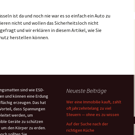
seln ist da und noch nie war es so einfach ein Auto zu
ieren nicht und wollen das Sicherheitsloch nicht
 gefragt und wir erklären in diesem Artikel, wie Sie
hutz herstellen können.
sel
Neueste Beiträge
ngsmatten sind wie ESD-
en und können eine Erdung
Wer eine Immobilie kauft, zahlt
flächig erzeugen. Das hat
oft jahrzehntelang zu viel
Vorteil, dass Spannungen
Steuern — ohne es zu wissen
leitet werden, um
ible Geräte zu schützen
Auf der Suche nach der
 um den Körper zu erden.
richtigen Küche
och sollten Sie