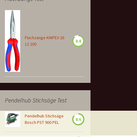
Flachzange KNIPEX 26
8.8
12 200
Pendelhub Stichsäge Test
Pendelhub Stichsäge
8.6
Bosch PST 900 PEL