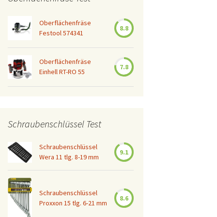
Oberflächenfräse
8.8
Festool 574341
Oberflächenfräse
7.8
Einhell RT-RO 55
Schraubenschlüssel Test
Schraubenschlüssel
9.1
Wera 11 tlg. 8-19 mm
Schraubenschlüssel
8.6
Proxxon 15 tlg. 6-21 mm