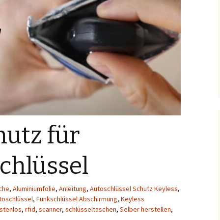
utz für
chlüssel
che
,
Aluminiumfolie
,
Anleitung
,
Autoschlüssel Schutz Keyless
,
toschlüssel
,
Funkschlüssel Abschirmung
,
Keyless
stenlos
,
rfid
,
scanner
,
schlüsseltaschen
,
Selber herstellen
,