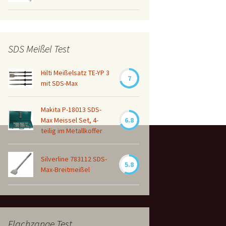
SDS Meißel Test
Hilti Meißelsatz TE-YP 3
7
mit SDS-Max
Makita P-18013 SDS-
Max Meissel Set, 4-
6.8
teilig im Metallkoffer
Silverline 783112 SDS-
5.8
Max-Breitmeißel
Flachzange Test