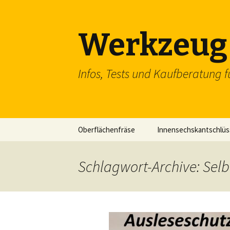
Werkzeug 
Infos, Tests und Kaufberatung f
Zum
Oberflächenfräse
Innensechskantschlüs
Inhalt
springen
Schraubenschlüssel
Schlagwort-Archive: Selb
SDS Einsteckmeißel
Flachzange