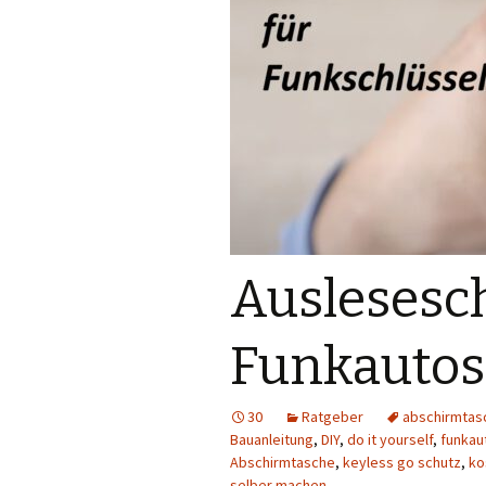
Auslesesch
Funkautos
30
Ratgeber
abschirmtas
Bauanleitung
,
DIY
,
do it yourself
,
funkau
Abschirmtasche
,
keyless go schutz
,
ko
selber machen