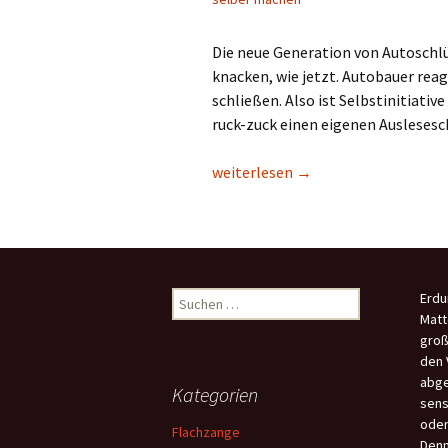
Die neue Generation von Autoschlüs
knacken, wie jetzt. Autobauer reag
schließen. Also ist Selbstinitiative
ruck-zuck einen eigenen Auslesesc
Ausleseschutz für Funkautoschlüs
weiterlesen
→
Suchen
Erdu
nach:
Matt
groß
den 
abge
Kategorien
sens
oder
Flachzange
Denn