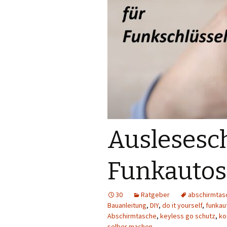
Auslesesch
Funkautos
30
Ratgeber
abschirmtas
Bauanleitung
,
DIY
,
do it yourself
,
funkau
Abschirmtasche
,
keyless go schutz
,
ko
selber machen