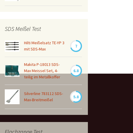
SDS Meißel Test
Hilti Meißelsatz TE-YP 3
7
mit SDS-Max
Makita P-18013 SDS-
Max Meissel Set, 4-
6.8
teilig im Metallkoffer
Silverline 783112 SDS-
5.8
Max-Breitmeißel
Flachzange Test