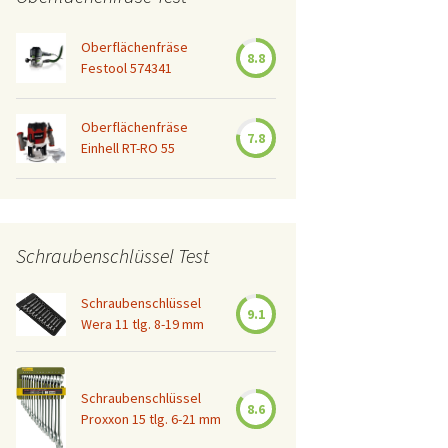
Oberflächenfräse
8.8
Festool 574341
Oberflächenfräse
7.8
Einhell RT-RO 55
Schraubenschlüssel Test
Schraubenschlüssel
9.1
Wera 11 tlg. 8-19 mm
Schraubenschlüssel
8.6
Proxxon 15 tlg. 6-21 mm