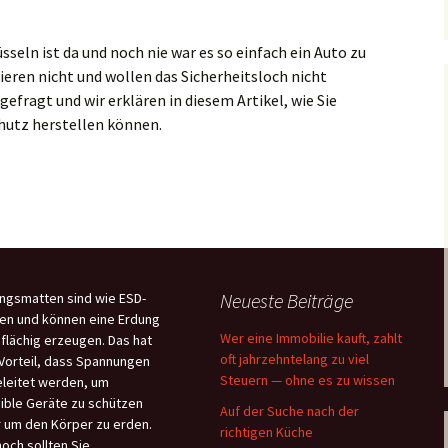
seln ist da und noch nie war es so einfach ein Auto zu
ieren nicht und wollen das Sicherheitsloch nicht
 gefragt und wir erklären in diesem Artikel, wie Sie
hutz herstellen können.
sel
Neueste Beiträge
ngsmatten sind wie ESD-
en und können eine Erdung
Wer eine Immobilie kauft, zahlt
flächig erzeugen. Das hat
oft jahrzehntelang zu viel
Vorteil, dass Spannungen
Steuern — ohne es zu wissen
leitet werden, um
ible Geräte zu schützen
Auf der Suche nach der
 um den Körper zu erden.
richtigen Küche
och sollten Sie