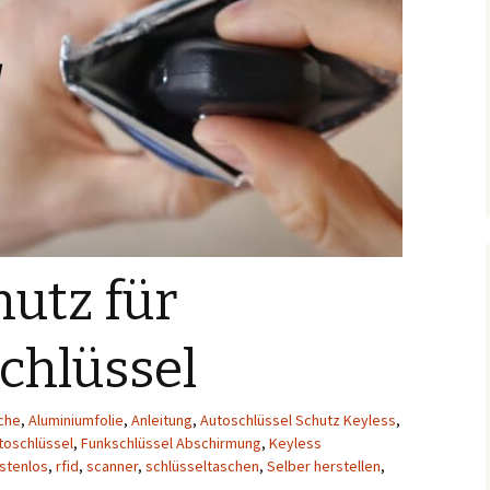
utz für
chlüssel
che
,
Aluminiumfolie
,
Anleitung
,
Autoschlüssel Schutz Keyless
,
toschlüssel
,
Funkschlüssel Abschirmung
,
Keyless
stenlos
,
rfid
,
scanner
,
schlüsseltaschen
,
Selber herstellen
,