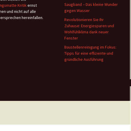
Saugband – Das kleine Wunder
ngsmatte Kritik
ernst
gegen Wasser
en und nicht auf alle
versprechen hereinfallen.
Revolutionieren Sie Ihr
Zuhause: Energiesparen und
Wohlfühlklima dank neuer
Fenster
Baustellenreinigung im Fokus:
Tipps für eine effiziente und
gründliche Ausführung