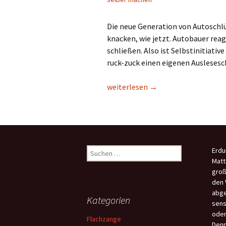
Die neue Generation von Autoschlüs
knacken, wie jetzt. Autobauer reag
schließen. Also ist Selbstinitiative
ruck-zuck einen eigenen Auslesesc
Ausleseschutz für Funkautoschlüs
weiterlesen
→
Suchen
Erdu
nach:
Matt
groß
den 
abge
Kategorien
sens
oder
Flachzange
Denn