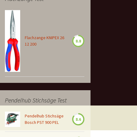
Flachzange KNIPEX 26
8.8
12 200
Pendelhub Stichsäge Test
Pendelhub Stichsäge
8.6
Bosch PST 900 PEL