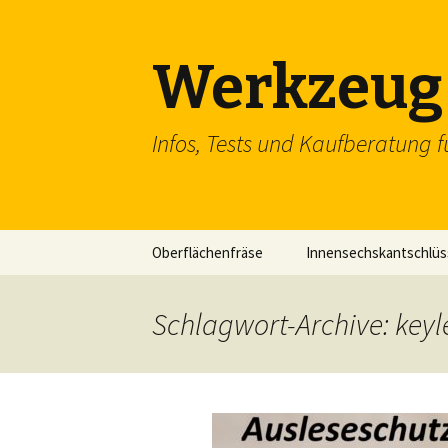
Werkzeug 
Infos, Tests und Kaufberatung f
Zum
Oberflächenfräse
Innensechskantschlüs
Inhalt
springen
Schraubenschlüssel
Schlagwort-Archive: keyl
SDS Einsteckmeißel
Flachzange