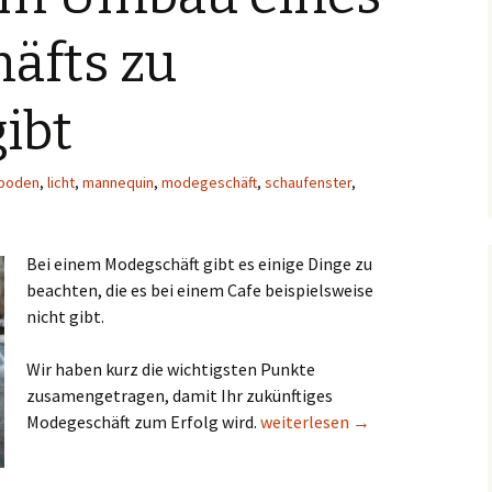
äfts zu
ibt
boden
,
licht
,
mannequin
,
modegeschäft
,
schaufenster
,
Bei einem Modegschäft gibt es einige Dinge zu
beachten, die es bei einem Cafe beispielsweise
nicht gibt.
Wir haben kurz die wichtigsten Punkte
zusamengetragen, damit Ihr zukünftiges
Was es beim Umbau eines Mode
Modegeschäft zum Erfolg wird.
weiterlesen
→