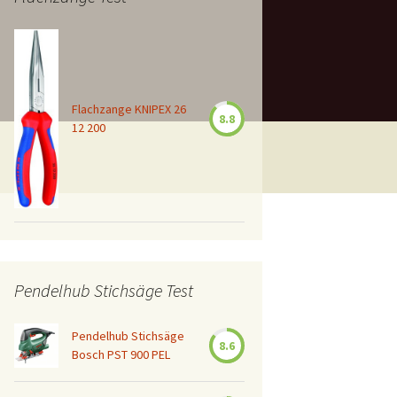
Flachzange KNIPEX 26
8.8
12 200
Pendelhub Stichsäge Test
Pendelhub Stichsäge
8.6
Bosch PST 900 PEL