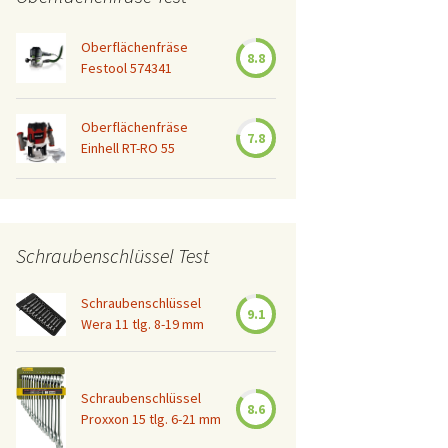
Oberflächenfräse
8.8
Festool 574341
Oberflächenfräse
7.8
Einhell RT-RO 55
Schraubenschlüssel Test
Schraubenschlüssel
9.1
Wera 11 tlg. 8-19 mm
geschäfts zu beachten gibt
Schraubenschlüssel
8.6
Proxxon 15 tlg. 6-21 mm