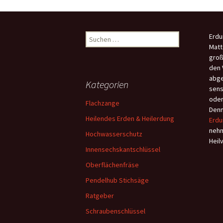
Suchen
Erdu
nach:
Matt
groß
den 
abge
Kategorien
sens
oder
Flachzange
Denn
Heilendes Erden & Heilerdung
Erdu
nehm
Hochwasserschutz
Heil
Innensechskantschlüssel
Oberflächenfräse
Pendelhub Stichsäge
Ratgeber
Schraubenschlüssel