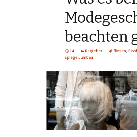
Modegesch
beachten g
14
Ratgeber
fliesen
,
fuss
spiegel
,
umbau