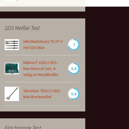
SDS Meißel Test
Hilti Meißelsatz TE-YP 3
7
mit SDS-Max
Makita P-18013 SDS-
Max Meissel Set, 4-
6.8
teilig im Metallkoffer
Silverline 783112 SDS-
5.8
Max-Breitmeißel
Flachzange Test