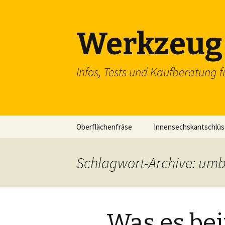
Werkzeug 
Infos, Tests und Kaufberatung f
Zum
Oberflächenfräse
Innensechskantschlüs
Inhalt
springen
Schraubenschlüssel
Schlagwort-Archive: um
SDS Einsteckmeißel
Flachzange
Was es be