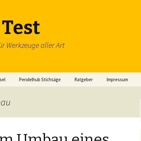
Test
ür Werkzeuge aller Art
sel
Pendelhub Stichsäge
Ratgeber
Impressum
bau
im Umbau eines