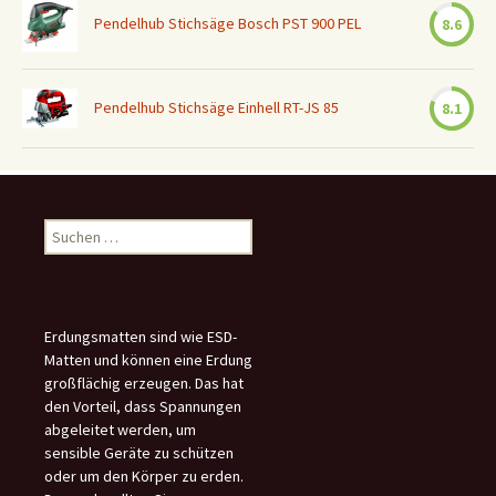
Pendelhub Stichsäge Bosch PST 900 PEL
8.6
Pendelhub Stichsäge Einhell RT-JS 85
8.1
Suchen
nach:
Erdungsmatten sind wie ESD-
Matten und können eine Erdung
großflächig erzeugen. Das hat
den Vorteil, dass Spannungen
abgeleitet werden, um
sensible Geräte zu schützen
oder um den Körper zu erden.