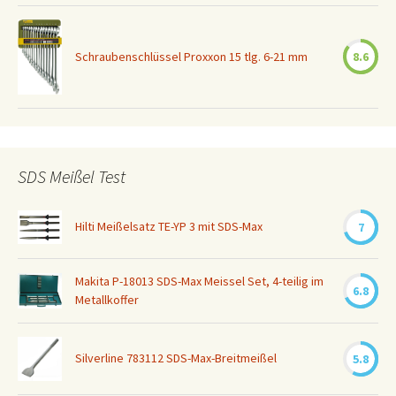
Schraubenschlüssel Proxxon 15 tlg. 6-21 mm
8.6
SDS Meißel Test
Hilti Meißelsatz TE-YP 3 mit SDS-Max
7
Makita P-18013 SDS-Max Meissel Set, 4-teilig im
6.8
Metallkoffer
Silverline 783112 SDS-Max-Breitmeißel
5.8