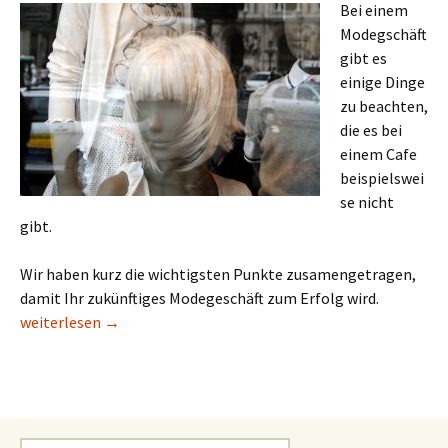
Bei einem
Modegschäft
gibt es
einige Dinge
zu beachten,
die es bei
einem Cafe
beispielswei
se nicht
gibt.
Wir haben kurz die wichtigsten Punkte zusamengetragen,
damit Ihr zukünftiges Modegeschäft zum Erfolg wird.
Was es beim Umbau eines Modegeschäfts zu beachten gibt
weiterlesen
→
Suchen