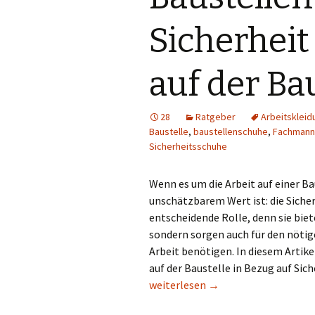
Sicherhei
auf der Ba
28
Ratgeber
Arbeitskleid
Baustelle
,
baustellenschuhe
,
Fachmann
Sicherheitsschuhe
Wenn es um die Arbeit auf einer Ba
unschätzbarem Wert ist: die Sicher
entscheidende Rolle, denn sie bie
sondern sorgen auch für den nöti
Arbeit benötigen. In diesem Artike
auf der Baustelle in Bezug auf Si
Baustellenschuhe für Sicherheit u
weiterlesen
→