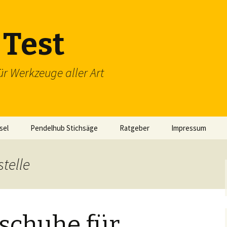
Test
ür Werkzeuge aller Art
sel
Pendelhub Stichsäge
Ratgeber
Impressum
telle
schuhe für