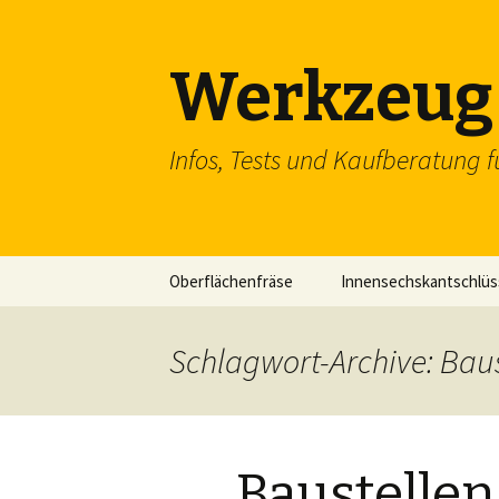
Werkzeug 
Infos, Tests und Kaufberatung f
Zum
Oberflächenfräse
Innensechskantschlüs
Inhalt
springen
Schraubenschlüssel
Schlagwort-Archive: Baus
SDS Einsteckmeißel
Flachzange
Baustellen