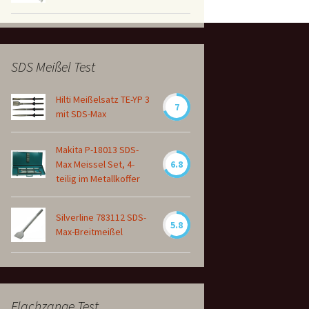
SDS Meißel Test
Hilti Meißelsatz TE-YP 3
7
mit SDS-Max
Makita P-18013 SDS-
Max Meissel Set, 4-
6.8
teilig im Metallkoffer
Silverline 783112 SDS-
5.8
Max-Breitmeißel
Flachzange Test