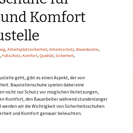
t und Komfort
ustelle
ung
,
Arbeitsplatzsicherheit
,
Arbeitsschutz
,
Bauindustrie
,
,
Fußschutz
,
Komfort
,
Qualität
,
Sicherheit
,
ustelle geht, gibt es einen Aspekt, der von
heit. Baustellenschuhe spielen dabei eine
ten nicht nur Schutz vor möglichen Verletzungen,
gen Komfort, den Bauarbeiter während stundenlanger
l werden wir die Wichtigkeit von Sicherheitsschuhen
cherheit und Komfort genauer beleuchten.
nd Komfort auf der Baustelle