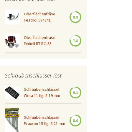
Oberflächenfräse
8.8
Festool 574341
Oberflächenfräse
7.8
Einhell RT-RO 55
Schraubenschlüssel Test
Schraubenschlüssel
9.1
Wera 11 tlg. 8-19 mm
Schraubenschlüssel
8.6
Proxxon 15 tlg. 6-21 mm