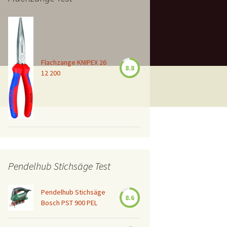
Flachzange KNIPEX 26
8.8
12 200
Pendelhub Stichsäge Test
Pendelhub Stichsäge
8.6
Bosch PST 900 PEL