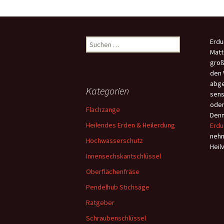
Suchen
Erdu
nach:
Matt
groß
den 
abge
Kategorien
sens
oder
Flachzange
Denn
Heilendes Erden & Heilerdung
Erdu
nehm
Hochwasserschutz
Heil
Innensechskantschlüssel
Oberflächenfräse
Pendelhub Stichsäge
Ratgeber
Schraubenschlüssel