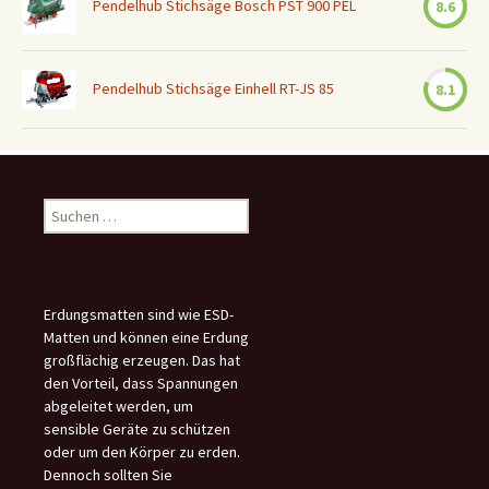
Pendelhub Stichsäge Bosch PST 900 PEL
8.6
Pendelhub Stichsäge Einhell RT-JS 85
8.1
Suchen
nach:
Erdungsmatten sind wie ESD-
Matten und können eine Erdung
großflächig erzeugen. Das hat
den Vorteil, dass Spannungen
abgeleitet werden, um
sensible Geräte zu schützen
oder um den Körper zu erden.
Dennoch sollten Sie