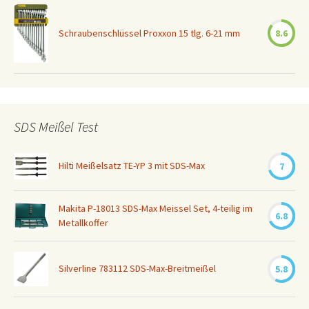
Schraubenschlüssel Proxxon 15 tlg. 6-21 mm
8.6
SDS Meißel Test
Hilti Meißelsatz TE-YP 3 mit SDS-Max
7
Makita P-18013 SDS-Max Meissel Set, 4-teilig im
6.8
Metallkoffer
Silverline 783112 SDS-Max-Breitmeißel
5.8