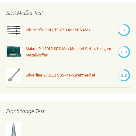
SDS Meißel Test
Hilti Meißelsatz TE-YP 3 mit SDS-Max
7
Makita P-18013 SDS-Max Meissel Set, 4-teilig im
6.8
Metallkoffer
Silverline 783112 SDS-Max-Breitmeißel
5.8
Flachzange Test