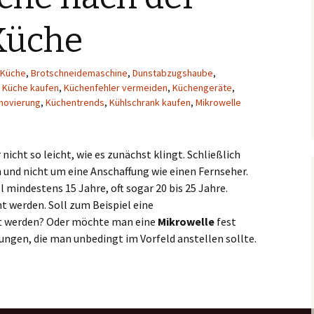
Küche
 Küche
,
Brotschneidemaschine
,
Dunstabzugshaube
,
,
Küche kaufen
,
Küchenfehler vermeiden
,
Küchengeräte
,
novierung
,
Küchentrends
,
Kühlschrank kaufen
,
Mikrowelle
 nicht so leicht, wie es zunächst klingt. Schließlich
n und nicht um eine Anschaffung wie einen Fernseher.
 mindestens 15 Jahre, oft sogar 20 bis 25 Jahre.
t werden. Soll zum Beispiel eine
t werden? Oder möchte man eine
Mikrowelle
fest
ungen, die man unbedingt im Vorfeld anstellen sollte.
üche