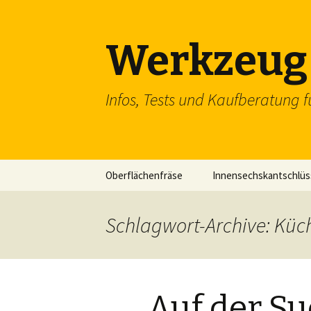
Werkzeug 
Infos, Tests und Kaufberatung f
Zum
Oberflächenfräse
Innensechskantschlüs
Inhalt
springen
Schraubenschlüssel
Schlagwort-Archive: Küc
SDS Einsteckmeißel
Flachzange
Auf der Su