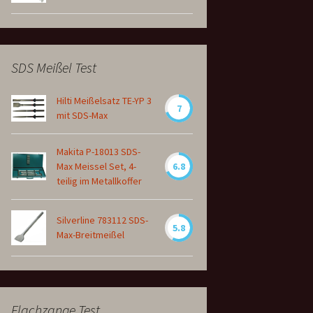
SDS Meißel Test
Hilti Meißelsatz TE-YP 3
7
mit SDS-Max
Makita P-18013 SDS-
Max Meissel Set, 4-
6.8
teilig im Metallkoffer
Silverline 783112 SDS-
5.8
Max-Breitmeißel
Flachzange Test