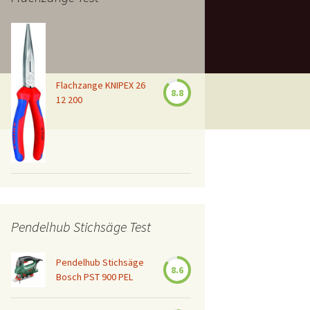
Flachzange KNIPEX 26
8.8
12 200
Pendelhub Stichsäge Test
Pendelhub Stichsäge
8.6
Bosch PST 900 PEL