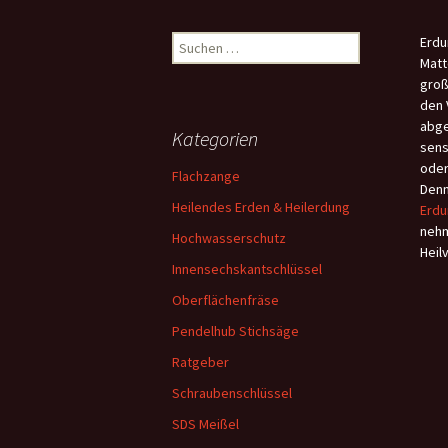
Suchen
Erdu
nach:
Matt
groß
den 
abge
Kategorien
sens
oder
Flachzange
Denn
Heilendes Erden & Heilerdung
Erdu
nehm
Hochwasserschutz
Heil
Innensechskantschlüssel
Oberflächenfräse
Pendelhub Stichsäge
Ratgeber
Schraubenschlüssel
SDS Meißel