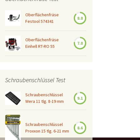
Oberflächenfräse
8.8
Festool 574341
Oberflächenfräse
7.8
Einhell RT-RO 55
Schraubenschlüssel Test
Schraubenschlüssel
9.1
Wera 11 tlg. 8-19 mm
Schraubenschlüssel
8.6
Proxxon 15 tlg. 6-21 mm