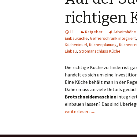
richtigen 
11
Ratgeber
Arbeitshöhe
Einbauküche
,
Gefrierschrank integriert
Kücheninsel
,
Küchenplanung
,
Küchenre
Einbau
,
Stromanschluss Küche
Die richtige Küche zu finden ist gar
handelt es sich um eine Investitio
Eine Küche behält man in der Regel
Daher muss an viele Details gedach
Brotschneidemaschine
integrier
einbauen lassen? Das sind Überleg
Auf der Suche nach der richtigen K
weiterlesen
→