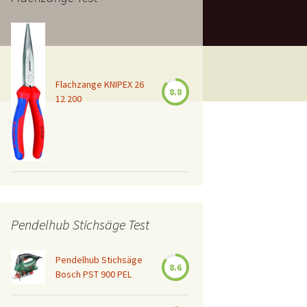
Flachzange KNIPEX 26
8.8
12 200
Pendelhub Stichsäge Test
Pendelhub Stichsäge
8.6
Bosch PST 900 PEL