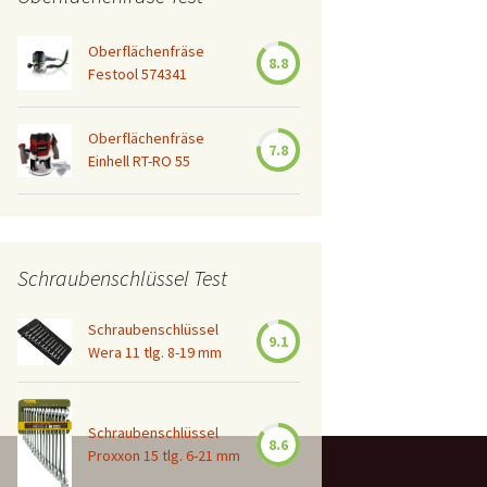
Oberflächenfräse
8.8
Festool 574341
Oberflächenfräse
7.8
Einhell RT-RO 55
Schraubenschlüssel Test
Schraubenschlüssel
9.1
Wera 11 tlg. 8-19 mm
Schraubenschlüssel
8.6
Proxxon 15 tlg. 6-21 mm