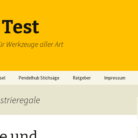
Test
ür Werkzeuge aller Art
sel
Pendelhub Stichsäge
Ratgeber
Impressum
strieregale
le und