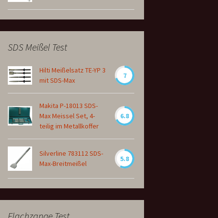
SDS Meißel Test
Hilti Meißelsatz TE-YP 3
7
mit SDS-Max
Makita P-18013 SDS-
Max Meissel Set, 4-
6.8
teilig im Metallkoffer
Silverline 783112 SDS-
5.8
Max-Breitmeißel
Flachzange Test