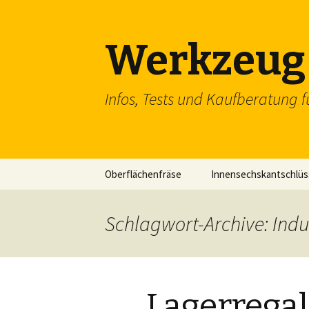
Werkzeug 
Infos, Tests und Kaufberatung f
Zum
Oberflächenfräse
Innensechskantschlüs
Inhalt
springen
Schraubenschlüssel
Schlagwort-Archive: Indu
SDS Einsteckmeißel
Flachzange
Lagerrega