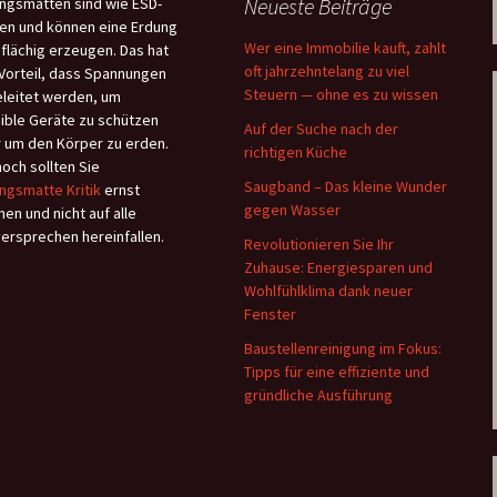
Neueste Beiträge
ngsmatten sind wie ESD-
en und können eine Erdung
Wer eine Immobilie kauft, zahlt
flächig erzeugen. Das hat
oft jahrzehntelang zu viel
Vorteil, dass Spannungen
Steuern — ohne es zu wissen
leitet werden, um
ible Geräte zu schützen
Auf der Suche nach der
 um den Körper zu erden.
richtigen Küche
och sollten Sie
Saugband – Das kleine Wunder
ngsmatte Kritik
ernst
gegen Wasser
en und nicht auf alle
versprechen hereinfallen.
Revolutionieren Sie Ihr
Zuhause: Energiesparen und
Wohlfühlklima dank neuer
Fenster
Baustellenreinigung im Fokus:
Tipps für eine effiziente und
gründliche Ausführung