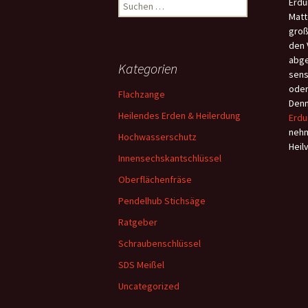
Suchen
Erdu
nach:
Matt
groß
den 
abge
Kategorien
sens
oder
Flachzange
Denn
Heilendes Erden & Heilerdung
Erdu
nehm
Hochwasserschutz
Heil
Innensechskantschlüssel
Oberflächenfräse
Pendelhub Stichsäge
Ratgeber
Schraubenschlüssel
SDS Meißel
Uncategorized