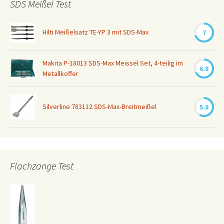
SDS Meißel Test
Hilti Meißelsatz TE-YP 3 mit SDS-Max
7
Makita P-18013 SDS-Max Meissel Set, 4-teilig im
6.8
Metallkoffer
Silverline 783112 SDS-Max-Breitmeißel
5.8
Flachzange Test