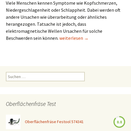
Viele Menschen kennen Symptome wie Kopfschmerzen,
Niedergeschlagenheit oder Schlappheit. Dabei werden oft
andere Ursachen wie überarbeitung oder ähnliches
herangezogen. Tatsache ist jedoch, dass
elektromagnetische Wellen Ursachen für solche
Elektromagnetische Wellen im Hau
Beschwerden sein können.
weiterlesen
→
Suchen
nach:
Oberflächenfräse Test
Oberflächenfräse Festool 574341
8.8