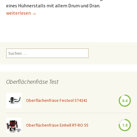
eines Hühnerstalls mit allem Drum und Dran.
Hühnerstall bauen – Anleitung zum Hühnerstall bauen
weiterlesen
→
Suchen
nach:
Oberflächenfräse Test
Oberflächenfräse Festool 574341
8.8
Oberflächenfräse Einhell RT-RO 55
7.8