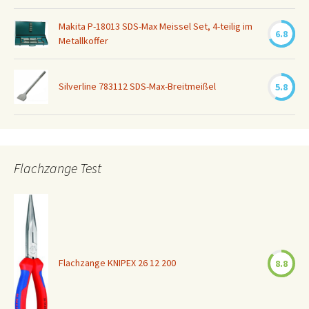
Makita P-18013 SDS-Max Meissel Set, 4-teilig im
6.8
Metallkoffer
Silverline 783112 SDS-Max-Breitmeißel
5.8
Flachzange Test
Flachzange KNIPEX 26 12 200
8.8