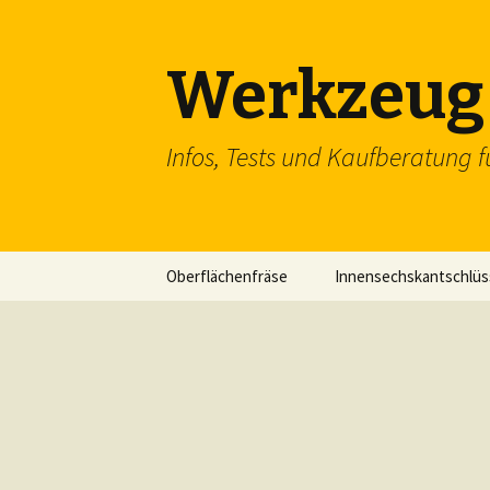
Werkzeug 
Infos, Tests und Kaufberatung f
Zum
Oberflächenfräse
Innensechskantschlüs
Inhalt
springen
Schraubenschlüssel
SDS Einsteckmeißel
Flachzange