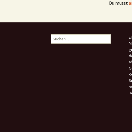
Du musst
a
Suchen
E
nach:
M
g
d
a
G
K
S
n
H