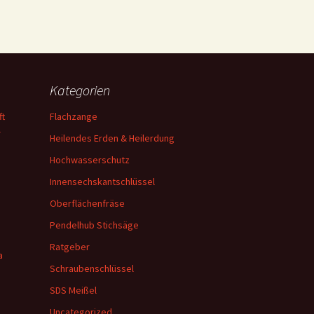
Kategorien
ft
Flachzange
—
Heilendes Erden & Heilerdung
Hochwasserschutz
n
Innensechskantschlüssel
Oberflächenfräse
Pendelhub Stichsäge
Ratgeber
a
Schraubenschlüssel
SDS Meißel
Uncategorized