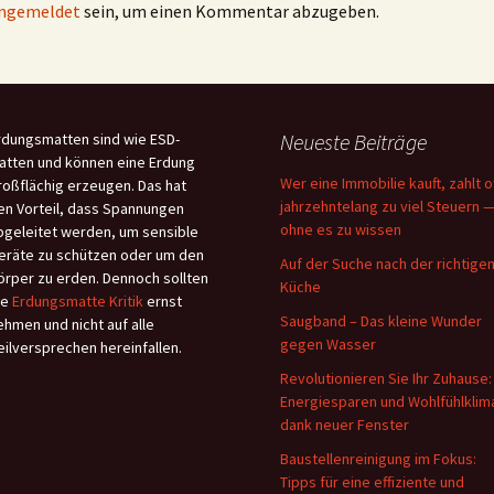
ngemeldet
sein, um einen Kommentar abzugeben.
Neueste Beiträge
rdungsmatten sind wie ESD-
atten und können eine Erdung
Wer eine Immobilie kauft, zahlt o
roßflächig erzeugen. Das hat
jahrzehntelang zu viel Steuern 
en Vorteil, dass Spannungen
ohne es zu wissen
bgeleitet werden, um sensible
eräte zu schützen oder um den
Auf der Suche nach der richtige
örper zu erden. Dennoch sollten
Küche
ie
Erdungsmatte Kritik
ernst
Saugband – Das kleine Wunder
ehmen und nicht auf alle
gegen Wasser
eilversprechen hereinfallen.
Revolutionieren Sie Ihr Zuhause:
Energiesparen und Wohlfühlklim
dank neuer Fenster
Baustellenreinigung im Fokus:
Tipps für eine effiziente und