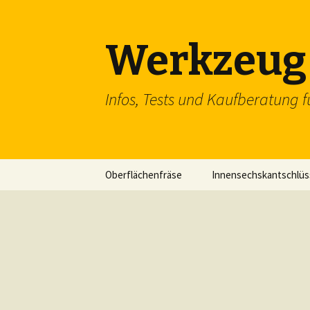
Werkzeug 
Infos, Tests und Kaufberatung f
Zum
Oberflächenfräse
Innensechskantschlüs
Inhalt
springen
Schraubenschlüssel
SDS Einsteckmeißel
Flachzange