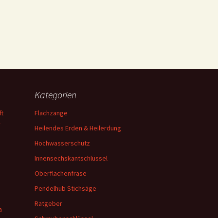
Kategorien
ft
Flachzange
—
Heilendes Erden & Heilerdung
Hochwasserschutz
n
Innensechskantschlüssel
Oberflächenfräse
Pendelhub Stichsäge
Ratgeber
a