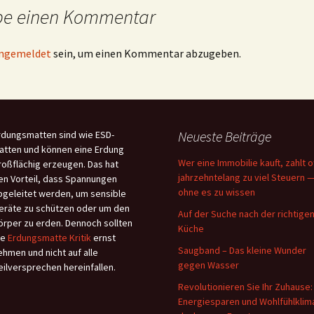
be einen Kommentar
ngemeldet
sein, um einen Kommentar abzugeben.
Neueste Beiträge
rdungsmatten sind wie ESD-
atten und können eine Erdung
Wer eine Immobilie kauft, zahlt o
roßflächig erzeugen. Das hat
jahrzehntelang zu viel Steuern 
en Vorteil, dass Spannungen
ohne es zu wissen
bgeleitet werden, um sensible
eräte zu schützen oder um den
Auf der Suche nach der richtige
örper zu erden. Dennoch sollten
Küche
ie
Erdungsmatte Kritik
ernst
Saugband – Das kleine Wunder
ehmen und nicht auf alle
gegen Wasser
eilversprechen hereinfallen.
Revolutionieren Sie Ihr Zuhause:
Energiesparen und Wohlfühlklim