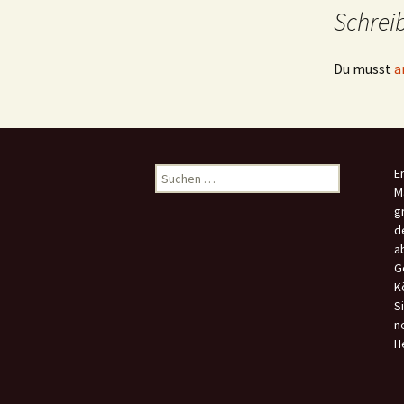
Schrei
Du musst
a
Suchen
E
nach:
M
g
d
a
G
K
S
n
H