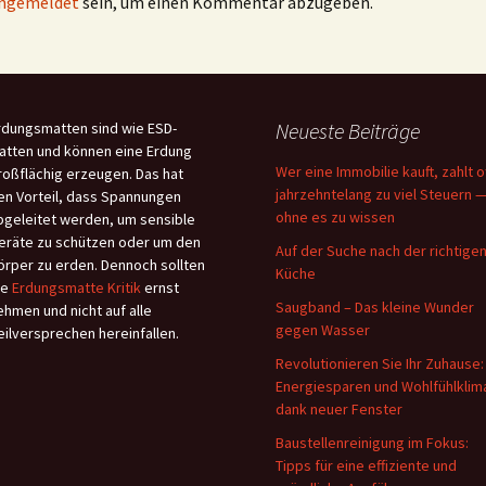
ngemeldet
sein, um einen Kommentar abzugeben.
Neueste Beiträge
rdungsmatten sind wie ESD-
atten und können eine Erdung
Wer eine Immobilie kauft, zahlt o
roßflächig erzeugen. Das hat
jahrzehntelang zu viel Steuern 
en Vorteil, dass Spannungen
ohne es zu wissen
bgeleitet werden, um sensible
eräte zu schützen oder um den
Auf der Suche nach der richtige
örper zu erden. Dennoch sollten
Küche
ie
Erdungsmatte Kritik
ernst
Saugband – Das kleine Wunder
ehmen und nicht auf alle
gegen Wasser
eilversprechen hereinfallen.
Revolutionieren Sie Ihr Zuhause:
Energiesparen und Wohlfühlklim
dank neuer Fenster
Baustellenreinigung im Fokus:
Tipps für eine effiziente und