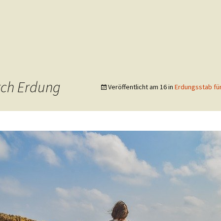
rch Erdung
Veröffentlicht am
16
in
Erdungsstab fü