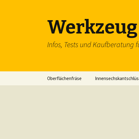
Werkzeug 
Infos, Tests und Kaufberatung f
Zum
Oberflächenfräse
Innensechskantschlüs
Inhalt
springen
Schraubenschlüssel
SDS Einsteckmeißel
Flachzange