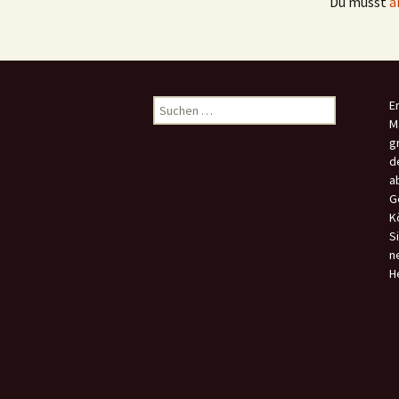
Du musst
a
Suchen
E
nach:
M
g
d
a
G
K
S
n
H