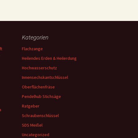
Kategorien
ft
Flachzange
—
Heilendes Erden & Heilerdung
Hochwasserschutz
n
Innensechskantschlüssel
Oberflächenfräse
Pendelhub Stichsäge
Ratgeber
a
Schraubenschlüssel
SDS Meißel
Uncategorized