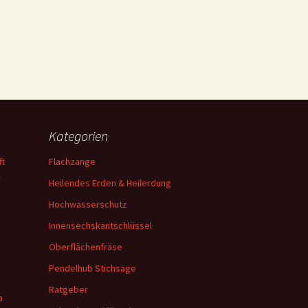
Kategorien
ft
Flachzange
—
Heilendes Erden & Heilerdung
Hochwasserschutz
n
Innensechskantschlüssel
Oberflächenfräse
Pendelhub Stichsäge
Ratgeber
a