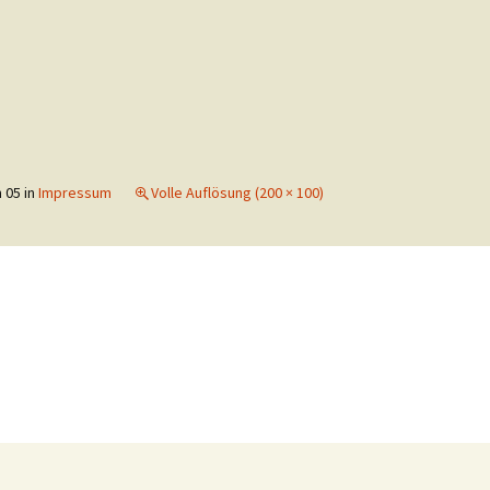
m
05
in
Impressum
Volle Auflösung (200 × 100)