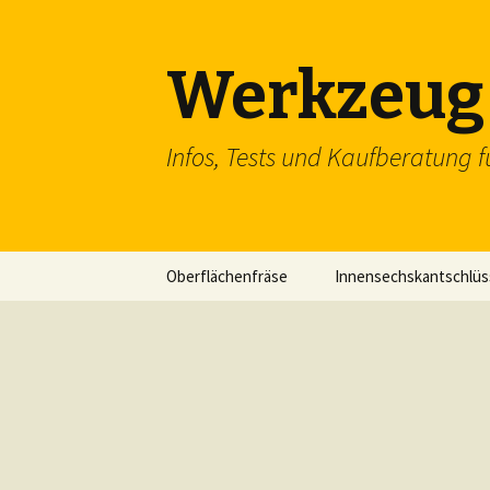
Werkzeug 
Infos, Tests und Kaufberatung f
Zum
Oberflächenfräse
Innensechskantschlüs
Inhalt
springen
Schraubenschlüssel
SDS Einsteckmeißel
Flachzange