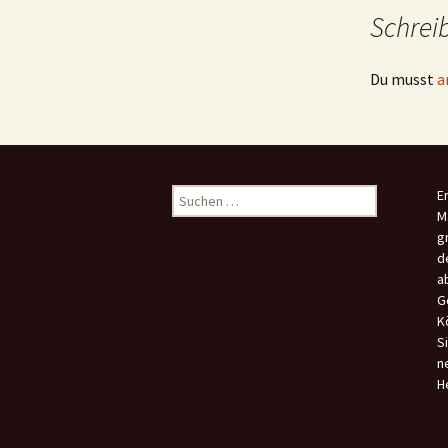
Schrei
Du musst
a
Suchen
E
nach:
M
g
d
a
G
K
S
n
H