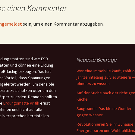
be einen Kommentar
ngemeldet
sein, um einen Kommentar abzugeben.
Neueste Beiträge
rdungsmatten sind wie ESD-
atten und können eine Erdung
Wer eine Immobilie kauft, zahlt o
roßflächig erzeugen. Das hat
jahrzehntelang zu viel Steuern 
en Vorteil, dass Spannungen
ohne es zu wissen
bgeleitet werden, um sensible
eräte zu schützen oder um den
Auf der Suche nach der richtige
örper zu erden. Dennoch sollten
Küche
ie
Erdungsmatte Kritik
ernst
Saugband – Das kleine Wunder
ehmen und nicht auf alle
gegen Wasser
eilversprechen hereinfallen.
Revolutionieren Sie Ihr Zuhause:
Energiesparen und Wohlfühlklim